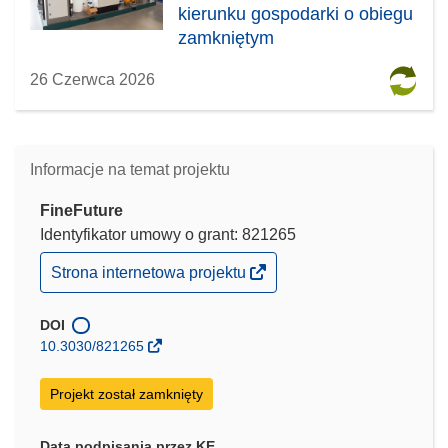
kierunku gospodarki o obiegu
zamkniętym
26 Czerwca 2026
Informacje na temat projektu
FineFuture
Identyfikator umowy o grant: 821265
(odnośnik
Strona internetowa projektu
otworzy
się
w
DOI
nowym
10.3030/821265
oknie)
Projekt został zamknięty
Data podpisania przez KE