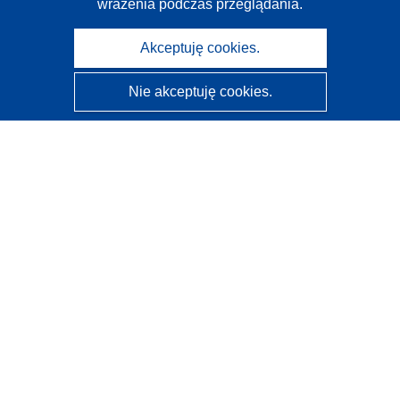
wrażenia podczas przeglądania.
Akceptuję cookies.
Nie akceptuję cookies.
CORDIS - Wyniki badań wspieranych przez UE
Administratorem tej strony internetowej jest
Urząd
Publikacji Unii Europejskiej
Dostępność
Częściowo zautomatyzowana klasyfikacja projektów -
Informacja na temat wyjaśnialności
Kontakt
Skontaktuj się z naszym punktem Help Desk