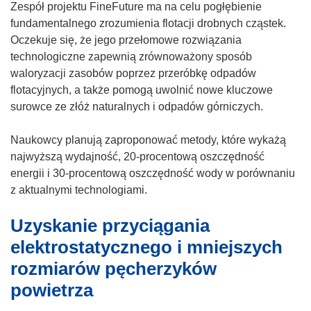
Zespół projektu FineFuture ma na celu pogłębienie
w
fundamentalnego zrozumienia flotacji drobnych cząstek.
n
Oczekuje się, że jego przełomowe rozwiązania
o
technologiczne zapewnią zrównoważony sposób
w
waloryzacji zasobów poprzez przeróbkę odpadów
y
flotacyjnych, a także pomogą uwolnić nowe kluczowe
m
surowce ze złóż naturalnych i odpadów górniczych.
o
k
Naukowcy planują zaproponować metody, które wykażą
n
najwyższą wydajność, 20-procentową oszczędność
i
energii i 30-procentową oszczędność wody w porównaniu
e
z aktualnymi technologiami.
)
Uzyskanie przyciągania
elektrostatycznego i mniejszych
rozmiarów pęcherzyków
powietrza