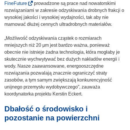
(
FineFuture
prowadzone są prace nad nowatorskimi
o
rozwiązaniami w zakresie odzyskiwania drobnych frakcji o
d
wysokiej jakości i wysokiej wydajności, tak aby nie
n
marnować dłużej cennych ultradrobnych materiałów.
o
ś
„Możliwość odzyskiwania cząstek o rozmiarach
n
mniejszych niż 20 μm jest bardzo ważna, ponieważ
i
obecnie nie istnieje żadna technologia, która mogłaby je
k
skutecznie wychwytywać bez dużych nakładów energii i
o
wody. Nasze zaawansowane, energooszczędne
t
rozwiązania pozwalają znacznie ograniczyć straty
w
zasobów, a tym samym zwiększają konkurencyjność
o
unijnego przemysłu wydobywczego”, zauważa
r
koordynatorka projektu Kerstin Eckert.
z
Dbałość o środowisko i
y
s
pozostanie na powierzchni
i
ę