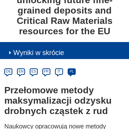
unlocking future fine-
grained deposits and
Critical Raw Materials
resources for the EU
Wyniki w skrócie
Article
Category
Article
DE
EN
ES
FR
IT
PL
available
in
Przełomowe metody
the
maksymalizacji odzysku
following
languages:
drobnych cząstek z rud
Naukowcy opracowują nowe metody