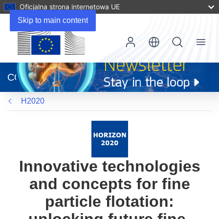
Oficjalna strona internetowa UE
Skip to main content
Menu
(odnośnik
otworzy
CORDIS
się
w
H2020
nowym
oknie)
Innovative technologies
and concepts for fine
particle flotation: