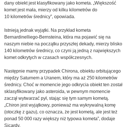
k
k
dany obiekt jest klasyfikowany jako kometa. „Większość
n
n
komet jest mała, mierzy od kilku kilometrów do
i
i
10 kilometrów średnicy”, opowiada.
e
e
)
)
Istnieją jednak wyjątki. Na przykład kometa
Bernardinelliego-Bernsteina, która ma pojawić się na
naszym niebie na początku przyszłej dekady, mierzy blisko
140 kilometrów średnicy, co czyni ją jedną z największych
komet odkrytych w czasach współczesnych.
Następnie mamy przypadek Chirona, obiektu orbitującego
między Saturnem a Uranem, który ma aż 250 kilometrów
średnicy. Choć w momencie jego odkrycia obiekt ten został
sklasyfikowany jako asteroida, w pewnym momencie
zaczął wytwarzać pył, stając się tym samym kometą.
„Chiron jest wyjątkowy, ponieważ ma wykrywalną komę
(otoczkę z gazu), co oznacza, że jest kometą, ale jest też
ponad 50 000 razy większy niż typowa kometa”, dodaje
Sicardy.