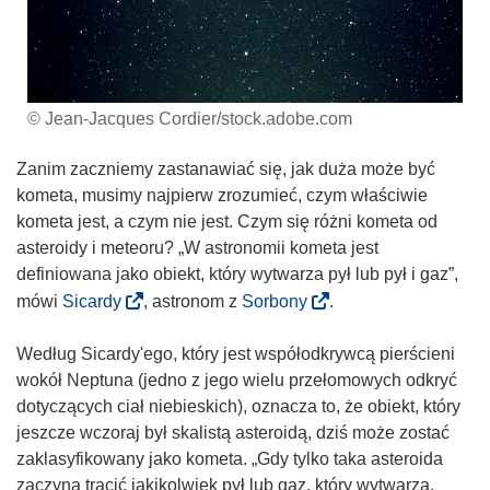
© Jean-Jacques Cordier/stock.adobe.com
Zanim zaczniemy zastanawiać się, jak duża może być
kometa, musimy najpierw zrozumieć, czym właściwie
kometa jest, a czym nie jest. Czym się różni kometa od
asteroidy i meteoru? „W astronomii kometa jest
definiowana jako obiekt, który wytwarza pył lub pył i gaz”,
(
(
mówi
Sicardy
, astronom z
Sorbony
.
o
o
d
d
Według Sicardy'ego, który jest współodkrywcą pierścieni
n
n
wokół Neptuna (jedno z jego wielu przełomowych odkryć
o
o
dotyczących ciał niebieskich), oznacza to, że obiekt, który
ś
ś
jeszcze wczoraj był skalistą asteroidą, dziś może zostać
n
n
zaklasyfikowany jako kometa. „Gdy tylko taka asteroida
i
i
zaczyna tracić jakikolwiek pył lub gaz, który wytwarza,