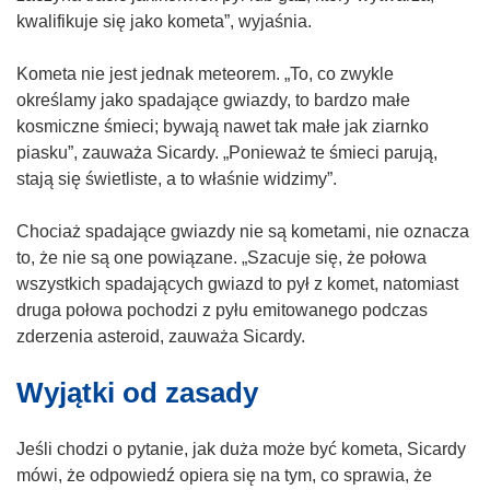
k
k
kwalifikuje się jako kometa”, wyjaśnia.
o
o
t
t
Kometa nie jest jednak meteorem. „To, co zwykle
w
w
określamy jako spadające gwiazdy, to bardzo małe
o
o
kosmiczne śmieci; bywają nawet tak małe jak ziarnko
r
r
piasku”, zauważa Sicardy. „Ponieważ te śmieci parują,
z
z
stają się świetliste, a to właśnie widzimy”.
y
y
s
s
Chociaż spadające gwiazdy nie są kometami, nie oznacza
i
i
to, że nie są one powiązane. „Szacuje się, że połowa
ę
ę
wszystkich spadających gwiazd to pył z komet, natomiast
w
w
druga połowa pochodzi z pyłu emitowanego podczas
n
n
zderzenia asteroid, zauważa Sicardy.
o
o
Wyjątki od zasady
w
w
y
y
m
m
Jeśli chodzi o pytanie, jak duża może być kometa, Sicardy
o
o
mówi, że odpowiedź opiera się na tym, co sprawia, że