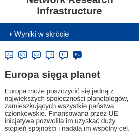
Infrastructure
Wyniki w skrócie
Article
Category
Article
DE
EN
ES
FR
IT
PL
available
in
Europa sięga planet
the
following
Europa może poszczycić się jedną z
languages:
największych społeczności planetologów,
zamieszkujących wszystkie państwa
członkowskie. Finansowana przez UE
inicjatywa pozwoliła im uzyskać duży
stopień spójności i nadała im wspólny cel.