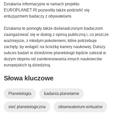
n
Działania informacyjne w ramach projektu
o
EUROPLANET RI pozwoliły także podzielić się
w
entuzjazmem badaczy z obywatelami.
y
m
Działania te pomogły także doświadczonym badaczom
o
zaangażować się w dialog z opinią publiczną i, co jeszcze
k
ważniejsze, z młodym pokoleniem, które potrzebuje
n
zachęty, by wstąpić na ścieżkę kariery naukowej. Dalszy
i
sukces badań w dziedzinie planetologii będzie zależał w
e
dużym stopniu od zainteresowania innych naukowców
)
europejskich tą dziedziną.
Słowa kluczowe
Planetologia
badania planetarne
sieć planetologiczna
obserwatorium wirtualne