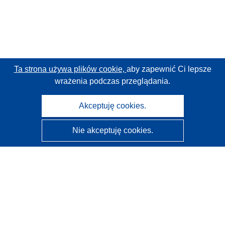
Ta strona używa plików cookie,
aby zapewnić Ci lepsze
wrażenia podczas przeglądania.
Akceptuję cookies.
Nie akceptuję cookies.
CORDIS - Wyniki badań wspieranych przez UE
Administratorem tej strony internetowej jest
Urząd
Publikacji Unii Europejskiej
Dostępność