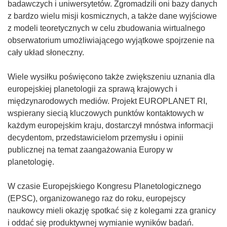
z
o
badawczych i uniwersytetów. Zgromadzili oni bazy danych
y
d
z bardzo wielu misji kosmicznych, a także dane wyjściowe
s
n
z modeli teoretycznych w celu zbudowania wirtualnego
i
o
obserwatorium umożliwiającego wyjątkowe spojrzenie na
ę
ś
cały układ słoneczny.
w
n
n
i
Wiele wysiłku poświęcono także zwiększeniu uznania dla
o
k
europejskiej planetologii za sprawą krajowych i
w
o
międzynarodowych mediów. Projekt EUROPLANET RI,
y
t
wspierany siecią kluczowych punktów kontaktowych w
m
w
każdym europejskim kraju, dostarczył mnóstwa informacji
o
o
decydentom, przedstawicielom przemysłu i opinii
k
r
publicznej na temat zaangażowania Europy w
n
z
planetologię.
i
y
e
s
W czasie Europejskiego Kongresu Planetologicznego
)
i
(EPSC), organizowanego raz do roku, europejscy
ę
naukowcy mieli okazję spotkać się z kolegami zza granicy
w
i oddać się produktywnej wymianie wyników badań.