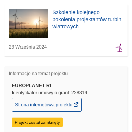
Szkolenie kolejnego
pokolenia projektantów turbin
wiatrowych
23 Września 2024
Informacje na temat projektu
EUROPLANET RI
Identyfikator umowy o grant: 228319
(odnośnik
Strona internetowa projektu
otworzy
się
Projekt został zamknięty
w