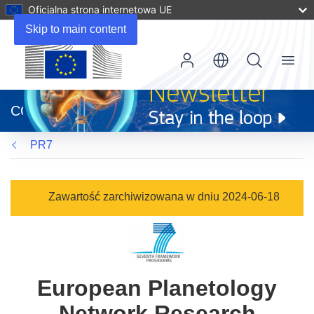
Oficjalna strona internetowa UE
Skip to main content
Menu
(odnośnik
otworzy
CORDIS
się
w
PR7
nowym
oknie)
Zawartość zarchiwizowana w dniu 2024-06-18
European Planetology
Network Research