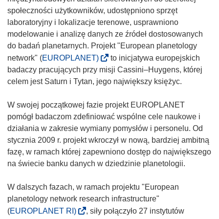
społeczności użytkowników, udostępniono sprzęt
laboratoryjny i lokalizacje terenowe, usprawniono
modelowanie i analizę danych ze źródeł dostosowanych
do badań planetarnych. Projekt "European planetology
(
network" (
EUROPLANET)
to inicjatywa europejskich
o
badaczy pracujących przy misji Cassini–Huygens, której
d
celem jest Saturn i Tytan, jego największy księżyc.
n
o
W swojej początkowej fazie projekt EUROPLANET
ś
pomógł badaczom zdefiniować wspólne cele naukowe i
n
działania w zakresie wymiany pomysłów i personelu. Od
i
stycznia 2009 r. projekt wkroczył w nową, bardziej ambitną
k
fazę, w ramach której zapewniono dostęp do największego
o
na świecie banku danych w dziedzinie planetologii.
t
w
W dalszych fazach, w ramach projektu "European
o
planetology network research infrastructure"
r
(
(
EUROPLANET RI)
, siły połączyło 27 instytutów