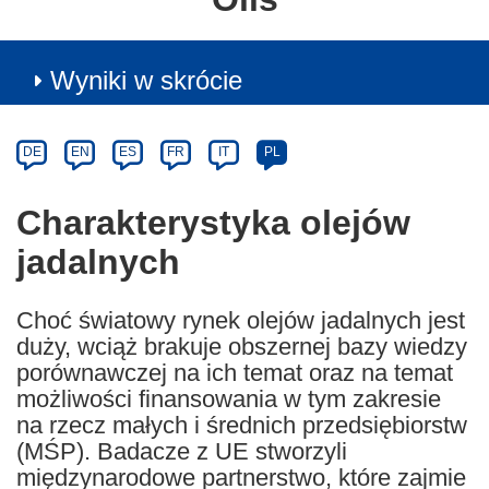
Wyniki w skrócie
Article
Category
Article
DE
EN
ES
FR
IT
PL
available
in
Charakterystyka olejów
the
jadalnych
following
languages:
Choć światowy rynek olejów jadalnych jest
duży, wciąż brakuje obszernej bazy wiedzy
porównawczej na ich temat oraz na temat
możliwości finansowania w tym zakresie
na rzecz małych i średnich przedsiębiorstw
(MŚP). Badacze z UE stworzyli
międzynarodowe partnerstwo, które zajmie