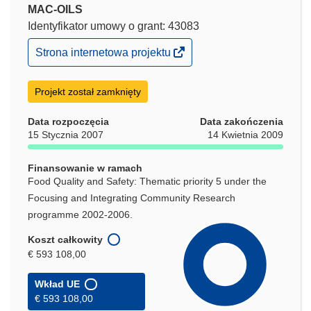
MAC-OILS
Identyfikator umowy o grant: 43083
(odnośnik
Strona internetowa projektu
otworzy
się
w
Projekt został zamknięty
nowym
oknie)
Data rozpoczęcia
Data zakończenia
15 Stycznia 2007
14 Kwietnia 2009
Finansowanie w ramach
Food Quality and Safety: Thematic priority 5 under the
Focusing and Integrating Community Research
programme 2002-2006.
Koszt całkowity
€ 593 108,00
Wkład UE
€ 593 108,00