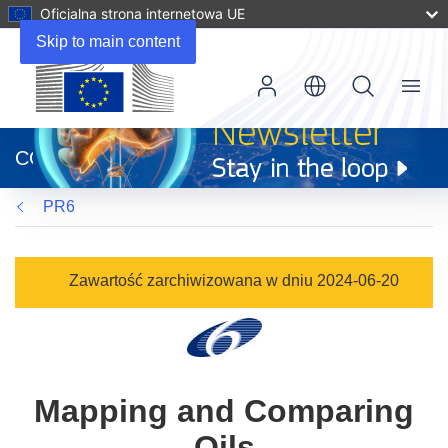
Oficjalna strona internetowa UE
Skip to main content
Menu
(odnośnik
otworzy
CORDIS
się
w
PR6
nowym
oknie)
Zawartość zarchiwizowana w dniu 2024-06-20
Mapping and Comparing
Oils