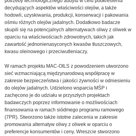
potrzeby technologicznego audytu w celu podkreślenia
decydujących aspektów właściwości olejów, a także
hodowli, uzyskiwania, produkcji, konserwacji i pakowania
ośmiu różnych olejów jadalnych. Dodatkowo badacze
skupili się na potencjalnych alternatywach oliwy z oliwek w
oparciu na właściwościach zdrowotnych, takich jak
zawartość jednonienasyconych kwasów tłuszczowych,
kwasu oleinowego i przeciwutleniaczy.
W ramach projektu MAC-OILS z powodzeniem utworzono
sieć wzmacniającą międzynarodową współpracę w
zakresie bezpieczeństwa i jakości żywności w odniesieniu
do olejów jadalnych. Udzielono wsparcia MŚP i
zachęcono je do udziału w przyszłych projektach
badawczych poprzez informowanie o możliwościach
finansowania w ramach siódmego programu ramowego
(7PR). Stworzono także istotne zalecenia w zakresie
promowania alternatyw oliwy z oliwek w oparciu o
preferencje konsumentów i ceny. Wreszcie stworzono