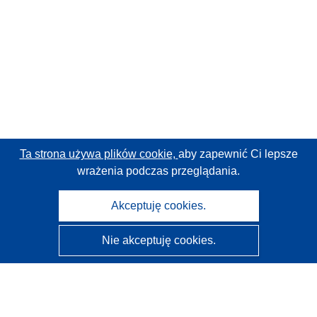
Ta strona używa plików cookie,
aby zapewnić Ci lepsze
wrażenia podczas przeglądania.
Akceptuję cookies.
Nie akceptuję cookies.
CORDIS - Wyniki badań wspieranych przez UE
Administratorem tej strony internetowej jest
Urząd
Publikacji Unii Europejskiej