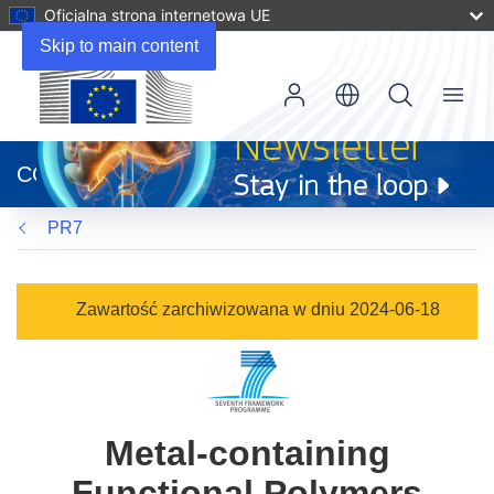
Oficjalna strona internetowa UE
Skip to main content
Menu
(odnośnik
otworzy
CORDIS
się
w
PR7
nowym
oknie)
Zawartość zarchiwizowana w dniu 2024-06-18
Metal-containing
Functional Polymers