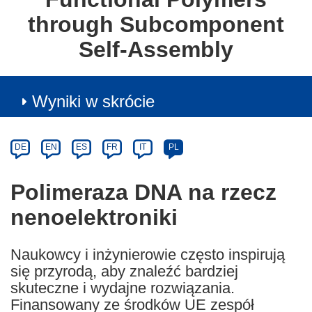
through Subcomponent
Self-Assembly
Wyniki w skrócie
Article
Category
Article
DE
EN
ES
FR
IT
PL
available
in
Polimeraza DNA na rzecz
the
nenoelektroniki
following
languages:
Naukowcy i inżynierowie często inspirują
się przyrodą, aby znaleźć bardziej
skuteczne i wydajne rozwiązania.
Finansowany ze środków UE zespół