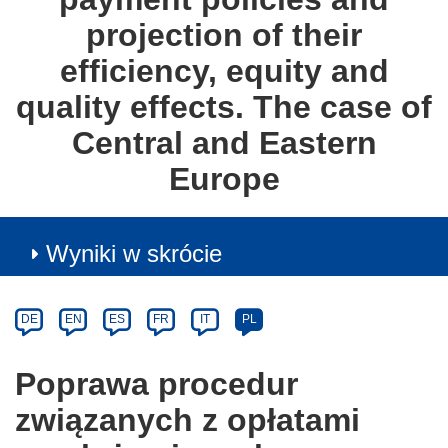
projection of their
efficiency, equity and
quality effects. The case of
Central and Eastern
Europe
Wyniki w skrócie
Article
Category
Article
DE
EN
ES
FR
IT
PL
available
in
Poprawa procedur
the
związanych z opłatami
following
languages: