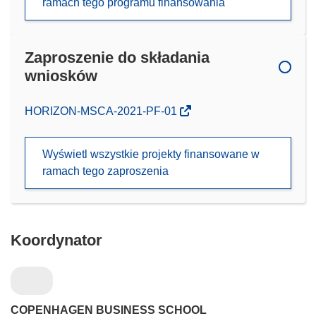
ramach tego programu finansowania
Zaproszenie do składania
wniosków
(odnośnik
HORIZON-MSCA-2021-PF-01
otworzy
się
Wyświetl wszystkie projekty finansowane w
w
ramach tego zaproszenia
nowym
oknie)
Koordynator
COPENHAGEN BUSINESS SCHOOL