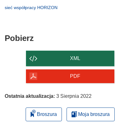
nowym
w
otworzy
(odnośnik
sieć współpracy HORIZON
oknie)
nowym
się
otworzy
oknie)
w
się
nowym
w
oknie)
nowym
Pobierz
Pobierz
oknie)
zawartość
strony
XML
PDF
Ostatnia aktualizacja:
3 Sierpnia 2022
Broszura
Moja broszura