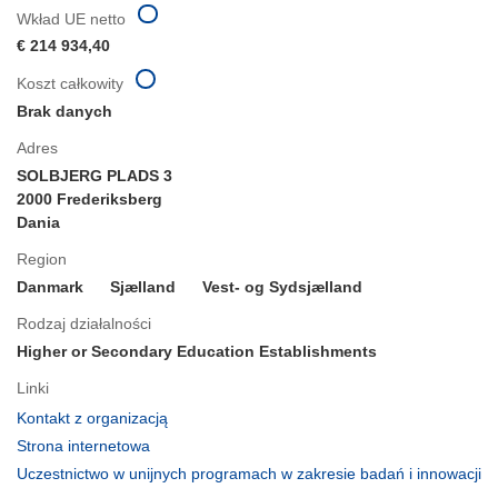
Wkład UE netto
€ 214 934,40
Koszt całkowity
Brak danych
Adres
SOLBJERG PLADS 3
2000 Frederiksberg
Dania
Region
Danmark
Sjælland
Vest- og Sydsjælland
Rodzaj działalności
Higher or Secondary Education Establishments
Linki
(odnośnik
Kontakt z organizacją
otworzy
(odnośnik
Strona internetowa
się
otworzy
Uczestnictwo w unijnych programach w zakresie badań i innowacji
w
się
(odnośnik