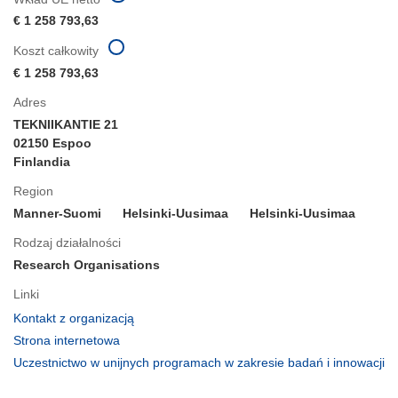
€ 1 258 793,63
Koszt całkowity
€ 1 258 793,63
Adres
TEKNIIKANTIE 21
02150 Espoo
Finlandia
Region
Manner-Suomi
Helsinki-Uusimaa
Helsinki-Uusimaa
Rodzaj działalności
Research Organisations
Linki
(odnośnik
Kontakt z organizacją
otworzy
(odnośnik
Strona internetowa
się
otworzy
Uczestnictwo w unijnych programach w zakresie badań i innowacji
w
się
(odnośnik
nowym
w