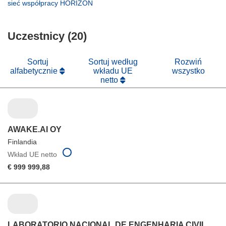
otworzy
(odnośnik
sieć współpracy HORIZON
oknie)
nowym
się
otworzy
oknie)
w
się
nowym
Uczestnicy (20)
w
oknie)
nowym
oknie)
Sortuj
Sortuj według
Rozwiń
alfabetycznie
wkładu UE
wszystko
netto
AWAKE.AI OY
Finlandia
Wkład UE netto
€ 999 999,88
LABORATORIO NACIONAL DE ENGENHARIA CIVIL