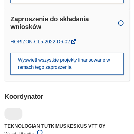
Zaproszenie do składania
wniosków
(odnośnik
HORIZON-CL5-2022-D6-02
otworzy
się
Wyświetl wszystkie projekty finansowane w
w
ramach tego zaproszenia
nowym
oknie)
Koordynator
TEKNOLOGIAN TUTKIMUSKESKUS VTT OY
Wkład UE netto