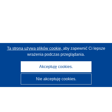
Ta strona używa plików cookie,
aby zapewnić Ci lepsze
wrażenia podczas przeglądania.
Akceptuję cookies.
Nie akceptuję cookies.
CORDIS - Wyniki badań wspieranych przez UE
Administratorem tej strony internetowej jest
Urząd
Publikacji Unii Europejskiej