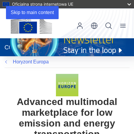
Oficjalna strona internetowa UE
Skip to main content
Menu
(odnośnik
otworzy
CORDIS
się
w
Horyzont Europa
nowym
oknie)
Advanced multimodal
marketplace for low
emission and energy