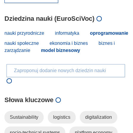
Dziedzina nauki (EuroSciVoc)
nauki przyrodnicze
informatyka
oprogramowanie
nauki społeczne
ekonomia i biznes
biznes i
zarządzanie
model biznesowy
Zaproponuj dodanie nowych dziedzin nauki
Słowa kluczowe
Sustainability
logistics
digitalization
socio-technical systems
platform economy