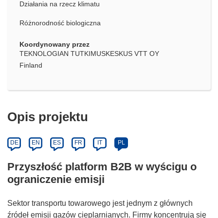
Działania na rzecz klimatu
Różnorodność biologiczna
Koordynowany przez
TEKNOLOGIAN TUTKIMUSKESKUS VTT OY
Finland
Opis projektu
DE
EN
ES
FR
IT
PL
Przyszłość platform B2B w wyścigu o
ograniczenie emisji
Sektor transportu towarowego jest jednym z głównych
źródeł emisji gazów cieplarnianych. Firmy koncentrują się