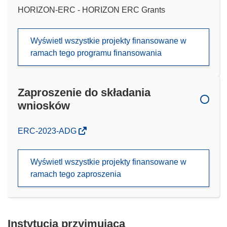
HORIZON-ERC - HORIZON ERC Grants
Wyświetl wszystkie projekty finansowane w
ramach tego programu finansowania
Zaproszenie do składania
wniosków
(odnośnik
ERC-2023-ADG
otworzy
się
Wyświetl wszystkie projekty finansowane w
w
ramach tego zaproszenia
nowym
oknie)
Instytucja przyjmująca