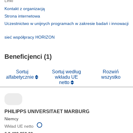
Linki
(odnośnik
Kontakt z organizacją
otworzy
(odnośnik
Strona internetowa
się
otworzy
Uczestnictwo w unijnych programach w zakresie badań i innowacji
w
się
(odnośnik
nowym
w
otworzy
(odnośnik
sieć współpracy HORIZON
oknie)
nowym
się
otworzy
oknie)
w
się
nowym
Beneficjenci (1)
w
oknie)
nowym
oknie)
Sortuj
Sortuj według
Rozwiń
alfabetycznie
wkładu UE
wszystko
netto
PHILIPPS UNIVERSITAET MARBURG
Niemcy
Wkład UE netto