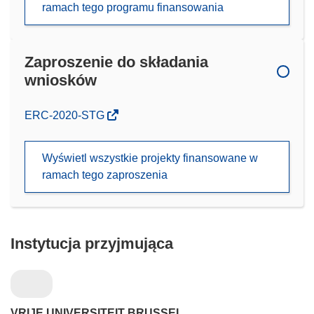
ramach tego programu finansowania
Zaproszenie do składania
wniosków
(odnośnik
ERC-2020-STG
otworzy
się
Wyświetl wszystkie projekty finansowane w
w
ramach tego zaproszenia
nowym
oknie)
Instytucja przyjmująca
VRIJE UNIVERSITEIT BRUSSEL