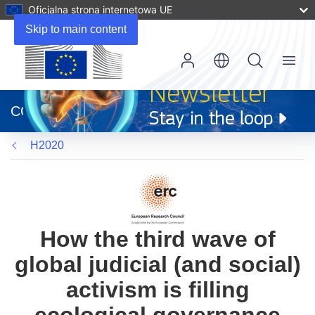
Oficjalna strona internetowa UE
Skip to main content
Menu
(odnośnik
otworzy
CORDIS
się
w
H2020
nowym
oknie)
How the third wave of
global judicial (and social)
activism is filling