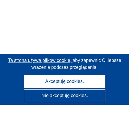
Ta strona używa plików cookie,
aby zapewnić Ci lepsze
wrażenia podczas przeglądania.
Akceptuję cookies.
Nie akceptuję cookies.
CORDIS - Wyniki badań wspieranych przez UE
Administratorem tej strony internetowej jest
Urząd
Publikacji Unii Europejskiej