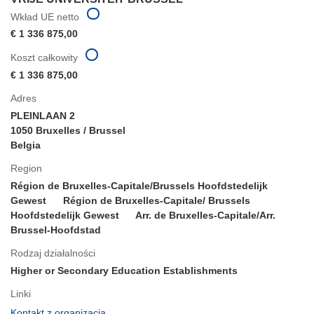
Wkład UE netto
€ 1 336 875,00
Koszt całkowity
€ 1 336 875,00
Adres
PLEINLAAN 2
1050 Bruxelles / Brussel
Belgia
Region
Région de Bruxelles-Capitale/Brussels Hoofdstedelijk
Gewest
Région de Bruxelles-Capitale/ Brussels
Hoofdstedelijk Gewest
Arr. de Bruxelles-Capitale/Arr.
Brussel-Hoofdstad
Rodzaj działalności
Higher or Secondary Education Establishments
Linki
(odnośnik
Kontakt z organizacją