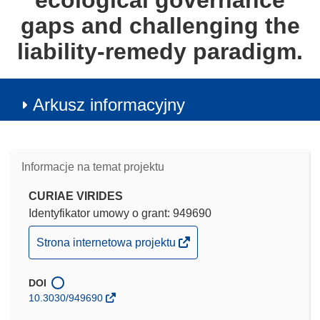
ecological governance
gaps and challenging the
liability-remedy paradigm.
Arkusz informacyjny
Informacje na temat projektu
CURIAE VIRIDES
Identyfikator umowy o grant: 949690
(odnośnik
Strona internetowa projektu
otworzy
się
DOI
w
10.3030/949690
nowym