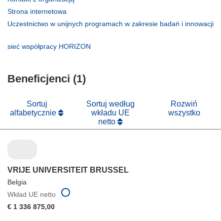
otworzy
(odnośnik
Strona internetowa
się
otworzy
Uczestnictwo w unijnych programach w zakresie badań i innowacji
w
się
(odnośnik
nowym
w
otworzy
(odnośnik
sieć współpracy HORIZON
oknie)
nowym
się
otworzy
oknie)
w
się
nowym
Beneficjenci (1)
w
oknie)
nowym
oknie)
Sortuj
Sortuj według
Rozwiń
alfabetycznie
wkładu UE
wszystko
netto
VRIJE UNIVERSITEIT BRUSSEL
Belgia
Wkład UE netto
€ 1 336 875,00