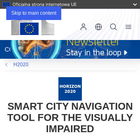
Oficjalna strona internetowa UE
Skip to main content
Menu
(odnośnik
otworzy
CORDIS
się
w
H2020
nowym
oknie)
SMART CITY NAVIGATION
TOOL FOR THE VISUALLY
IMPAIRED