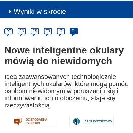
Wyniki w skrócie
Article
Category
Article
DE
EN
ES
FR
IT
PL
available
in
Nowe inteligentne okulary
the
mówią do niewidomych
following
languages:
Idea zaawansowanych technologicznie
inteligentnych okularów, które mogą pomóc
osobom niewidomym w poruszaniu się i
informowaniu ich o otoczeniu, staje się
rzeczywistością.
GOSPODARKA
SPOŁECZEŃSTWO
CYFROWA