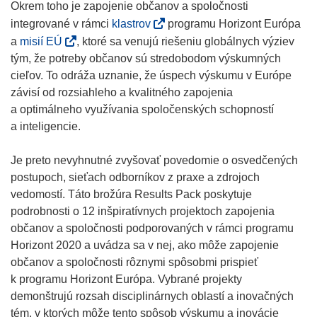
p
Okrem toho je zapojenie občanov a spoločnosti
e
(
integrované v rámci
klastrov
programu Horizont Európa
n
o
(
a
misií EÚ
, ktoré sa venujú riešeniu globálnych výziev
s
p
o
tým, že potreby občanov sú stredobodom výskumných
i
e
p
cieľov. To odráža uznanie, že úspech výskumu v Európe
n
n
e
závisí od rozsiahleho a kvalitného zapojenia
n
s
n
a optimálneho využívania spoločenských schopností
e
i
s
a inteligencie.
w
n
i
w
n
n
Je preto nevyhnutné zvyšovať povedomie o osvedčených
i
e
n
postupoch, sieťach odborníkov z praxe a zdrojoch
n
w
e
vedomostí. Táto brožúra Results Pack poskytuje
d
w
w
podrobnosti o 12 inšpiratívnych projektoch zapojenia
o
i
w
občanov a spoločnosti podporovaných v rámci programu
w
n
i
Horizont 2020 a uvádza sa v nej, ako môže zapojenie
)
d
n
občanov a spoločnosti rôznymi spôsobmi prispieť
o
d
k programu Horizont Európa. Vybrané projekty
w
o
demonštrujú rozsah disciplinárnych oblastí a inovačných
)
w
tém, v ktorých môže tento spôsob výskumu a inovácie