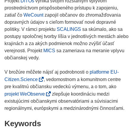
Projekt
DITOs
vyniká svojím rozsiahlym vplyvom
prostredníctvom prispôsobeného prístupu k zapojeniu,
zatiaľ čo
WeCount
zapojil občanov do zhromažďovania
dopravných údajov s cieľom formovať nové dopravné
politiky. V rámci projektu
SCALINGS
sa skúmalo, ako sa
postupy spoločnej tvorby líšia v jednotlivých mestách alebo
krajinách a za akých podmienok možno zvýšiť účasť
verejnosti. Projekt
MICS
sa zameriava na meranie vplyvu
občianskej vedy.
V brožúre môžete nájsť aj podrobnosti o
platforme EU-
(
Citizen.Science
, vedomostnom a komunitnom centre
o
pre kvalitnú občiansku vedeckú výmenu, a o tom, ako
p
(
projekt WeObserve
zlepšuje koordináciu medzi
e
o
existujúcimi občianskymi observatóriami a súvisiacimi
n
p
regionálnymi, európskymi a medzinárodnými činnosťami.
s
e
Keywords
i
n
n
s