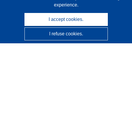
experience.
I accept cookies.
I refuse cookies.
CORDIS - EU research results
This website is managed by the
Publications Office of the
European Union
Accessibility
Semi-Automatic Project Classification - Explainability
Notice
Contact us
Contact our Help Desk