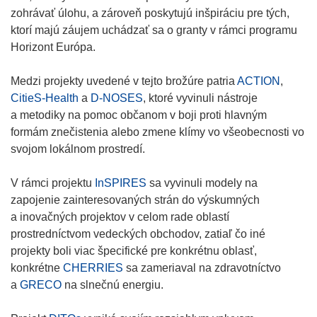
)
zohrávať úlohu, a zároveň poskytujú inšpiráciu pre tých,
ktorí majú záujem uchádzať sa o granty v rámci programu
Horizont Európa.
Medzi projekty uvedené v tejto brožúre patria
ACTION
,
CitieS-Health
a
D-NOSES
, ktoré vyvinuli nástroje
a metodiky na pomoc občanom v boji proti hlavným
formám znečistenia alebo zmene klímy vo všeobecnosti vo
svojom lokálnom prostredí.
V rámci projektu
InSPIRES
sa vyvinuli modely na
zapojenie zainteresovaných strán do výskumných
a inovačných projektov v celom rade oblastí
prostredníctvom vedeckých obchodov, zatiaľ čo iné
projekty boli viac špecifické pre konkrétnu oblasť,
konkrétne
CHERRIES
sa zameriaval na zdravotníctvo
a
GRECO
na slnečnú energiu.