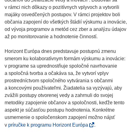
)
)
s
v rámci nich dôkazy o pozitívnych vplyvoch a vytvorili
i
majáky osvedčených postupov. V rámci projektov boli
n
občania zapojení do všetkých štádií výskumu a inovácie,
n
od vývoja programov a metód cez zber a analýzu údajov
e
až po monitorovanie a hodnotenie činností.
w
w
Horizont Európa dnes predstavuje postupnú zmenu
i
smerom ku kolaboratívnym formám výskumu a inovácie:
n
v programe sa uprednostňuje spoločné navrhovanie
d
a spoločná tvorba a očakáva sa, že vytvorí vplyv
o
prostredníctvom spoločného vytvárania s občanmi
w
a koncovými používateľmi. Žiadatelia sa vyzývajú, aby
)
zvážili postupy otvorenej vedy a zahrnuli do svojej
metodiky zapojenie občanov a spoločnosti, keďže tento
aspekt je súčasťou postupu hodnotenia. Konkrétne
usmernenie o spoločenskom zapojení možno nájsť
(
v
príručke k programu Horizont Európa
.
o