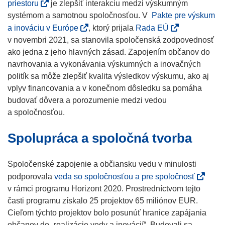
(
priestoru
je zlepšiť interakciu medzi výskumným
o
systémom a samotnou spoločnosťou. V
Pakte pre výskum
p
(
(
a inováciu v Európe
, ktorý prijala
Rada EÚ
e
o
o
v novembri 2021, sa stanovila spoločenská zodpovednosť
n
p
p
ako jedna z jeho hlavných zásad. Zapojením občanov do
s
e
e
navrhovania a vykonávania výskumných a inovačných
i
n
n
politík sa môže zlepšiť kvalita výsledkov výskumu, ako aj
n
s
s
vplyv financovania a v konečnom dôsledku sa pomáha
n
i
i
budovať dôvera a porozumenie medzi vedou
e
n
n
a spoločnosťou.
w
n
n
Spolupráca a spoločná tvorba
w
e
e
i
w
w
n
w
w
Spoločenské zapojenie a občiansku vedu v minulosti
d
i
i
(
podporovala
veda so spoločnosťou a pre spoločnosť
o
n
n
o
v rámci programu Horizont 2020. Prostredníctvom tejto
w
d
d
p
časti programu získalo 25 projektov 65 miliónov EUR.
)
o
o
e
Cieľom týchto projektov bolo posunúť hranice zapájania
w
w
n
občanov do „realizácie vedy a inovácií“. Budovali sa