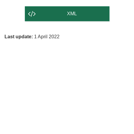
the
content
XML
of
the
Last update:
1 April 2022
page