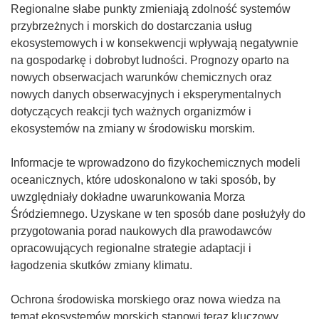
s
Regionalne słabe punkty zmieniają zdolność systemów
i
przybrzeżnych i morskich do dostarczania usług
ę
ekosystemowych i w konsekwencji wpływają negatywnie
w
na gospodarkę i dobrobyt ludności. Prognozy oparto na
n
nowych obserwacjach warunków chemicznych oraz
o
nowych danych obserwacyjnych i eksperymentalnych
w
dotyczących reakcji tych ważnych organizmów i
y
ekosystemów na zmiany w środowisku morskim.
m
o
Informacje te wprowadzono do fizykochemicznych modeli
k
oceanicznych, które udoskonalono w taki sposób, by
n
uwzględniały dokładne uwarunkowania Morza
i
Śródziemnego. Uzyskane w ten sposób dane posłużyły do
e
przygotowania porad naukowych dla prawodawców
)
opracowujących regionalne strategie adaptacji i
łagodzenia skutków zmiany klimatu.
Ochrona środowiska morskiego oraz nowa wiedza na
temat ekosystemów morskich stanowi teraz kluczowy