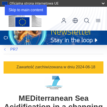
Oficjalna strona internetowa UE
Skip to main content
Menu
(odnośnik
otworzy
CORDIS
się
w
PR7
nowym
oknie)
Zawartość zarchiwizowana w dniu 2024-06-18
MEDiterranean Sea
Acidification in a changing