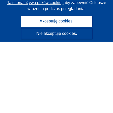
Ta strona używa plików cookie,
aby zapewnić Ci lepsze
wrażenia podczas przeglądania.
Akceptuję cookies.
Nie akceptuję cookies.
CORDIS - Wyniki badań wspieranych przez UE
Administratorem tej strony internetowej jest
Urząd
Publikacji Unii Europejskiej
Dostępność
Częściowo zautomatyzowana klasyfikacja projektów -
Informacja na temat wyjaśnialności
Kontakt