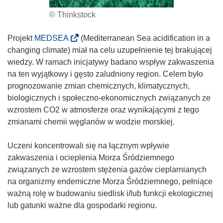
© Thinkstock
(
Projekt
MEDSEA
(Mediterranean Sea acidification in a
o
changing climate) miał na celu uzupełnienie tej brakującej
d
wiedzy. W ramach inicjatywy badano wspływ zakwaszenia
n
na ten wyjątkowy i gęsto zaludniony region. Celem było
o
prognozowanie zmian chemicznych, klimatycznych,
ś
biologicznych i społeczno-ekonomicznych związanych ze
n
wzrostem CO2 w atmosferze oraz wynikającymi z tego
i
zmianami chemii węglanów w wodzie morskiej.
k
o
Uczeni koncentrowali się na łącznym wpływie
t
zakwaszenia i ocieplenia Morza Śródziemnego
w
związanych ze wzrostem stężenia gazów cieplarnianych
o
na organizmy endemiczne Morza Śródziemnego, pełniące
r
ważną rolę w budowaniu siedlisk i/lub funkcji ekologicznej
z
lub gatunki ważne dla gospodarki regionu.
y