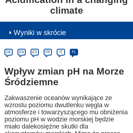
climate
Wyniki w skrócie
Article
Category
Article
DE
EN
ES
FR
IT
PL
available
in
Wpływ zmian pH na Morze
the
Śródziemne
following
languages:
Zakwaszenie oceanów wynikające ze
wzrostu poziomu dwutlenku węgla w
atmosferze i towarzyszącego mu obniżenia
poziomu pH w wodzie morskiej będzie
miało dalekosiężne skutki dla