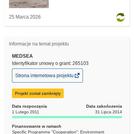
25 Marca 2026
Informacje na temat projektu
MEDSEA
Identyfikator umowy o grant: 265103
(odnośnik
Strona internetowa projektu
otworzy
się
Projekt został zamknięty
w
nowym
Data rozpoczęcia
Data zakończenia
oknie)
1 Lutego 2011
31 Lipca 2014
Finansowanie w ramach
Specific Programme "Cooperation": Environment