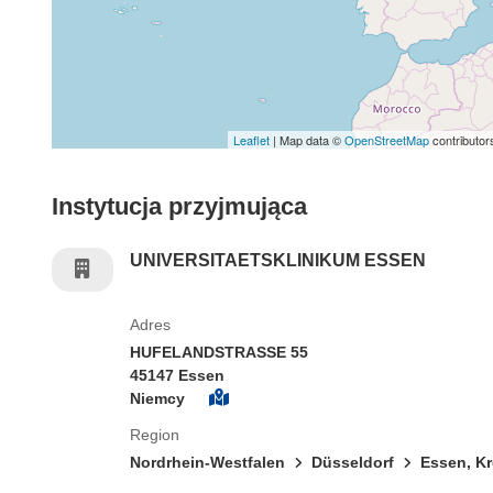
Leaflet
| Map data ©
OpenStreetMap
contributor
Instytucja przyjmująca
UNIVERSITAETSKLINIKUM ESSEN
Adres
HUFELANDSTRASSE 55
45147 Essen
Niemcy
Region
Nordrhein-Westfalen
Düsseldorf
Essen, Kr