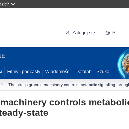
dzić?
Zaloguj się
PL
UE
ki
Filmy i podcasty
Wiadomości
Datalab
Szukaj
The stress granule machinery controls metabolic signalling throu
 machinery controls metabolic
teady-state