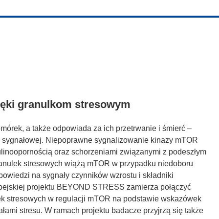
zięki granulkom stresowym
órek, a także odpowiada za ich przetrwanie i śmierć –
ci sygnałowej. Niepoprawne sygnalizowanie kinazy mTOR
ulinoopornością oraz schorzeniami związanymi z podeszłym
ranulek stresowych wiążą mTOR w przypadku niedoboru
owiedzi na sygnały czynników wzrostu i składniki
opejskiej projektu BEYOND STRESS zamierza połączyć
lek stresowych w regulacji mTOR na podstawie wskazówek
ami stresu. W ramach projektu badacze przyjrzą się także