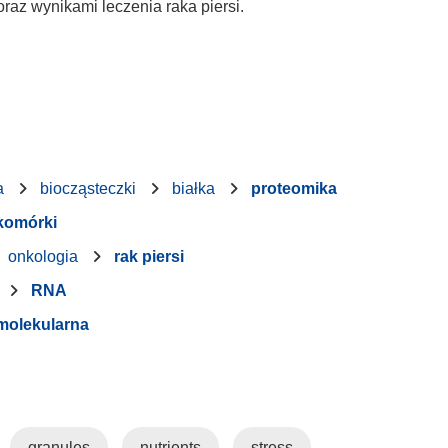
oraz wynikami leczenia raka piersi.
a
biocząsteczki
białka
proteomika
 komórki
onkologia
rak piersi
RNA
 molekularna
granules
nutrients
stress