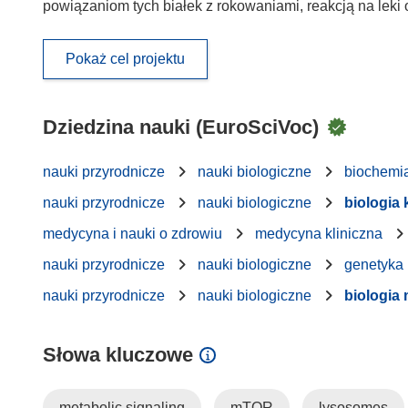
powiązaniom tych białek z rokowaniami, reakcją na leki 
Pokaż cel projektu
Dziedzina nauki (EuroSciVoc)
nauki przyrodnicze
nauki biologiczne
biochemi
nauki przyrodnicze
nauki biologiczne
biologia
medycyna i nauki o zdrowiu
medycyna kliniczna
nauki przyrodnicze
nauki biologiczne
genetyka
nauki przyrodnicze
nauki biologiczne
biologia
Słowa kluczowe
metabolic signaling
mTOR
lysosomes