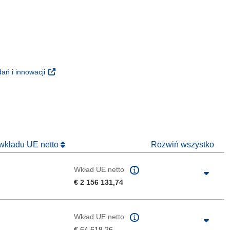
m oknie)
oknie)
(odnośnik otworzy się w nowym oknie)
ań i innowacji
 nowym oknie)
 wkładu UE netto
Rozwiń wszystko
Wkład UE netto
€ 2 156 131,74
Wkład UE netto
€ 64 618,26