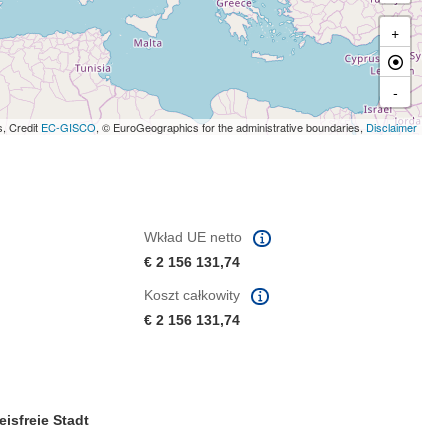
+
-
s, Credit
EC-GISCO
, © EuroGeographics for the administrative boundaries,
Disclaimer
Wkład UE netto
€ 2 156 131,74
Koszt całkowity
€ 2 156 131,74
eisfreie Stadt