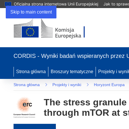
Oficjalna strona internetowa Unii Europejskiej
Jak to spraw
Skip to main content
(odnośnik otworzy się w nowym oknie)
CORDIS - Wyniki badań wspieranych przez 
Strona główna
Broszury tematyczne
Projekty i wyni
Strona główna
Projekty i wyniki
Horyzont Europa
The stress granule
through mTOR at s