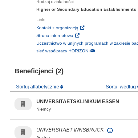
Rodzaj działalności
Higher or Secondary Education Establishments
Linki
(odnośnik otworzy się w nowy
Kontakt z organizacją
(odnośnik otworzy się w nowym 
Strona internetowa
Uczestnictwo w unijnych programach w zakresie bad
(odnośnik otworzy się w
sieć współpracy HORIZON
Beneficjenci (2)
Sortuj alfabetycznie
Sortuj według
UNIVERSITAETSKLINIKUM ESSEN
Niemcy
UNIVERSITAET INNSBRUCK
Austria