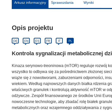
Arkusz informacyjny
Sprawozdania
Wyniki
Opis projektu
DE
EN
ES
FR
IT
PL
Kontrola sygnalizacji metabolicznej d
Kinaza serynowo-treoninowa (mTOR) reguluje rozwój kom
wszystko to odbywa się za pośrednictwem złożonej sie
wiąże się z nowotworami, zaburzeniami odporności, ins
wiekiem. Według najnowszych danych białka rdzenia g
właściwych granulek i kontrolują aktywność mTOR w odp
odżywcze. Zespół finansowanego ze środków Unii Eur
nowoczesne technologie, aby zbadać rolę białek granu
metabolicznych oraz wzajemnego oddziaływania z sygnał