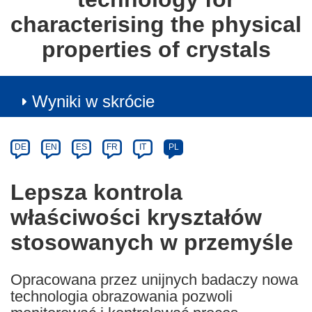
characterising the physical
properties of crystals
Wyniki w skrócie
Article
Category
Article
DE
EN
ES
FR
IT
PL
available
in
Lepsza kontrola
the
właściwości kryształów
following
languages:
stosowanych w przemyśle
Opracowana przez unijnych badaczy nowa
technologia obrazowania pozwoli