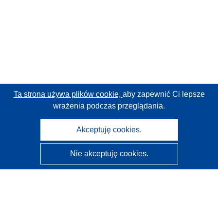
Ta strona używa plików cookie,
aby zapewnić Ci lepsze
wrażenia podczas przeglądania.
Akceptuję cookies.
Nie akceptuję cookies.
CORDIS - Wyniki badań wspieranych przez UE
Administratorem tej strony internetowej jest
Urząd
Publikacji Unii Europejskiej