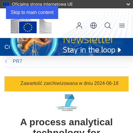
Oficjalna strona internetowa UE
Skip to main content
Menu
(odnośnik
otworzy
CORDIS
się
w
PR7
nowym
oknie)
Zawartość zarchiwizowana w dniu 2024-06-18
A process analytical
technology for