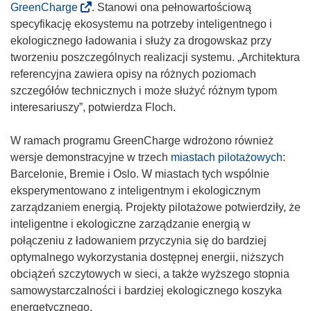
d
(
GreenCharge
. Stanowi ona pełnowartościową
n
o
specyfikację ekosystemu na potrzeby inteligentnego i
o
d
ekologicznego ładowania i służy za drogowskaz przy
ś
n
tworzeniu poszczególnych realizacji systemu. „Architektura
n
o
referencyjna zawiera opisy na różnych poziomach
i
ś
szczegółów technicznych i może służyć różnym typom
k
n
interesariuszy”, potwierdza Floch.
o
i
t
k
W ramach programu GreenCharge wdrożono również
w
o
wersje demonstracyjne w trzech
miastach pilotażowych
:
o
t
Barcelonie, Bremie i Oslo. W miastach tych wspólnie
r
w
eksperymentowano z inteligentnym i ekologicznym
z
o
zarządzaniem energią. Projekty pilotażowe potwierdziły, że
y
r
inteligentne i ekologiczne zarządzanie energią w
s
z
połączeniu z ładowaniem przyczynia się do bardziej
i
y
optymalnego wykorzystania dostępnej energii, niższych
ę
s
obciążeń szczytowych w sieci, a także wyższego stopnia
w
i
samowystarczalności i bardziej ekologicznego koszyka
n
ę
energetycznego.