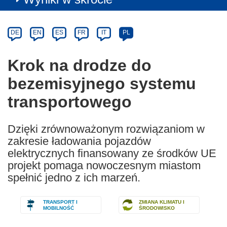
Article
Category
Article
DE
EN
ES
FR
IT
PL
available
in
Krok na drodze do
the
bezemisyjnego systemu
following
languages:
transportowego
Dzięki zrównoważonym rozwiązaniom w
zakresie ładowania pojazdów
elektrycznych finansowany ze środków UE
projekt pomaga nowoczesnym miastom
spełnić jedno z ich marzeń.
TRANSPORT I
ZMIANA KLIMATU I
MOBILNOŚĆ
ŚRODOWISKO