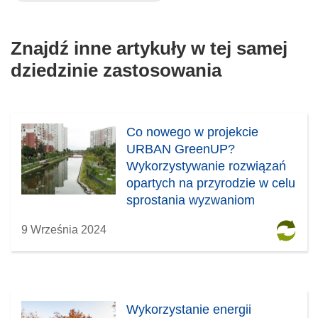
n
i
e
Znajdź inne artykuły w tej samej
)
dziedzinie zastosowania
Co nowego w projekcie
URBAN GreenUP?
Wykorzystywanie rozwiązań
opartych na przyrodzie w celu
sprostania wyzwaniom
związanym ze zmianą klimatu
9 Września 2024
w miastach
Wykorzystanie energii