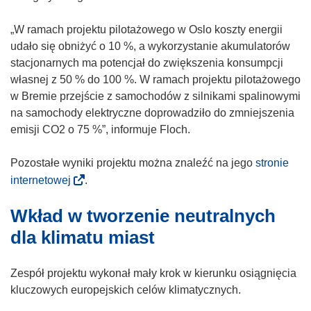
o
w
w
n
„W ramach projektu pilotażowego w Oslo koszty energii
y
o
udało się obniżyć o 10 %, a wykorzystanie akumulatorów
m
w
stacjonarnych ma potencjał do zwiększenia konsumpcji
o
y
własnej z 50 % do 100 %. W ramach projektu pilotażowego
k
m
w Bremie przejście z samochodów z silnikami spalinowymi
n
o
na samochody elektryczne doprowadziło do zmniejszenia
i
k
emisji CO2 o 75 %”, informuje Floch.
e
n
)
i
Pozostałe wyniki projektu można znaleźć na jego
stronie
e
(
internetowej
.
)
o
Wkład w tworzenie neutralnych
d
n
dla klimatu miast
o
ś
Zespół projektu wykonał mały krok w kierunku osiągnięcia
n
kluczowych europejskich celów klimatycznych.
i