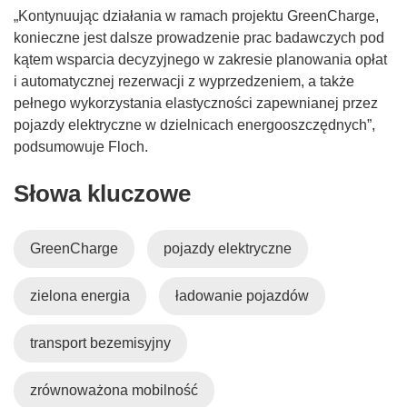
k
„Kontynuując działania w ramach projektu GreenCharge,
o
konieczne jest dalsze prowadzenie prac badawczych pod
t
kątem wsparcia decyzyjnego w zakresie planowania opłat
w
i automatycznej rezerwacji z wyprzedzeniem, a także
o
pełnego wykorzystania elastyczności zapewnianej przez
r
pojazdy elektryczne w dzielnicach energooszczędnych”,
z
podsumowuje Floch.
y
s
Słowa kluczowe
i
ę
w
GreenCharge
pojazdy elektryczne
n
o
zielona energia
ładowanie pojazdów
w
y
transport bezemisyjny
m
o
zrównoważona mobilność
k