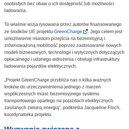
osobistych bez obaw o ich dostępność lub możliwości
ładowania.
To właśnie wizja rysowana przez autorów finansowanego
(
ze środków UE projektu
GreenCharge
. Jego celem jest
o
umożliwienie miastom przejścia na bezemisyjną i
d
zrównoważoną mobilność poprzez zastosowanie nowych
n
modeli biznesowych, technologii i wytycznych dotyczących
o
opłacalnego i udanego wdrożenia i obsługi infrastruktury
ś
ładowania pojazdów elektrycznych.
n
i
„Projekt GreenCharge przybliża nas o kilka ważnych
k
kroków do urzeczywistnienia jednego z marzeń
o
współczesnych miast: bezemisyjnego systemu
t
transportowego opartego na pojazdach elektrycznych
w
zasilanych zieloną energią”, podkreśla Jacqueline Floch,
o
koordynatorka projektu.
r
z