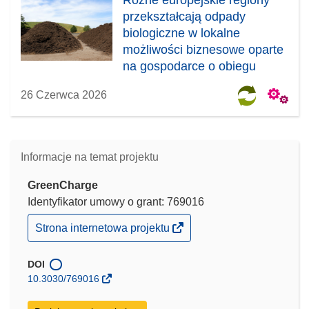
przekształcają odpady
biologiczne w lokalne
możliwości biznesowe oparte
na gospodarce o obiegu
zamkniętym
26 Czerwca 2026
Informacje na temat projektu
GreenCharge
Identyfikator umowy o grant: 769016
(odnośnik
Strona internetowa projektu
otworzy
się
w
DOI
nowym
10.3030/769016
oknie)