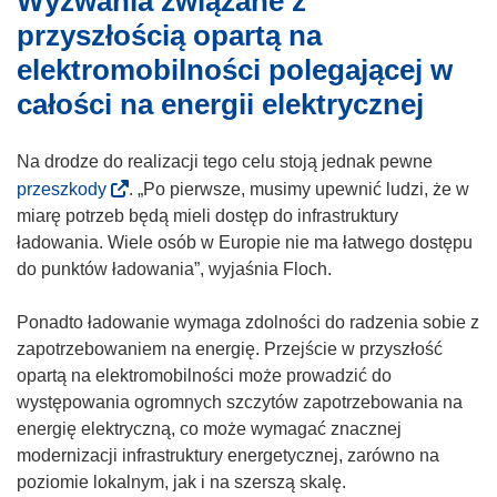
Wyzwania związane z
y
przyszłością opartą na
s
elektromobilności polegającej w
i
całości na energii elektrycznej
ę
w
n
Na drodze do realizacji tego celu stoją jednak pewne
o
(
przeszkody
. „Po pierwsze, musimy upewnić ludzi, że w
w
o
miarę potrzeb będą mieli dostęp do infrastruktury
y
d
ładowania. Wiele osób w Europie nie ma łatwego dostępu
m
n
do punktów ładowania”, wyjaśnia Floch.
o
o
k
ś
Ponadto ładowanie wymaga zdolności do radzenia sobie z
n
n
zapotrzebowaniem na energię. Przejście w przyszłość
i
i
opartą na elektromobilności może prowadzić do
e
k
występowania ogromnych szczytów zapotrzebowania na
)
o
energię elektryczną, co może wymagać znacznej
t
modernizacji infrastruktury energetycznej, zarówno na
w
poziomie lokalnym, jak i na szerszą skalę.