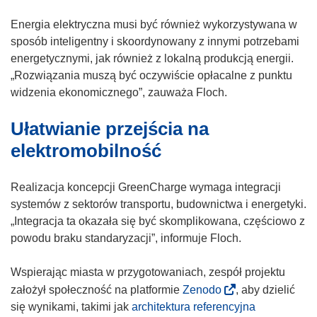
o
r
Energia elektryczna musi być również wykorzystywana w
z
sposób inteligentny i skoordynowany z innymi potrzebami
y
energetycznymi, jak również z lokalną produkcją energii.
s
„Rozwiązania muszą być oczywiście opłacalne z punktu
i
widzenia ekonomicznego”, zauważa Floch.
ę
Ułatwianie przejścia na
w
n
elektromobilność
o
w
Realizacja koncepcji GreenCharge wymaga integracji
y
systemów z sektorów transportu, budownictwa i energetyki.
m
„Integracja ta okazała się być skomplikowana, częściowo z
o
powodu braku standaryzacji”, informuje Floch.
k
n
Wspierając miasta w przygotowaniach, zespół projektu
i
(
założył społeczność na platformie
Zenodo
, aby dzielić
e
o
się wynikami, takimi jak
architektura referencyjna
)