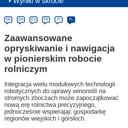
Wyniki w skrócie
Article
Category
Article
DE
EN
ES
FR
IT
PL
available
in
Zaawansowane
the
opryskiwanie i nawigacja
following
languages:
w pionierskim robocie
rolniczym
Integracja wielu modułowych technologii
robotycznych do uprawy winorośli na
stromych zboczach może zapoczątkować
nową erę rolnictwa precyzyjnego,
jednocześnie wspierając gospodarkę
regionów wiejskich i górskich.