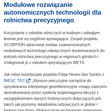
ę
Modułowe rozwiązanie
i
ś
w
k
n
autonomicznych technologii dla
n
o
i
rolnictwa precyzyjnego
o
t
k
w
w
o
y
Korzystanie z robotów rolniczych w trudnym i odległym
o
t
m
terenie jest szczególnie wymagające. Zespół projektu
r
w
o
SCORPION opracował zestaw zaawansowanych
z
o
k
modułowych technologii robotycznych dostosowanych do
y
r
n
potrzeb rolnictwa precyzyjnego w regionach górskich i
s
z
i
zintegrował je z robotem opryskującym WETA.
i
y
e
ę
s
)
Jak mówi koordynator projektu Filipe Neves dos Santos z
w
i
(
n
INESC TEC
: „Wysoce precyzyjne narzędzie do
ę
o
o
opryskiwania interpretuje georeferencyjne «mapy zaleceń»
w
d
w
skonstruowane przez systemy wspomagania decyzji z
n
n
y
uwzględnieniem danych historycznych dotyczących pól,
o
o
m
takich jak poziomy składników odżywczych w glebie i
w
ś
o
historyczne plony. Wykorzystuje technologię zmiennego
y