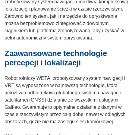
m
zrobotyzowany system nawigacji umożliwia kompleksową
o
lokalizację i planowanie ścieżki w czasie rzeczywistym.
k
Zarówno ten system, jak i narzędzie do opryskiwania
n
można bezproblemowo zintegrować z dowolnym
i
ciągnikiem lub platformą zrobotyzowaną, aby uzyskać w
e
pełni autonomiczny system opryskiwania.
)
Zaawansowane technologie
percepcji i lokalizacji
Robot rolniczy WETA, zrobotyzowany system nawigacji i
VRT są wyposażone w najnowszą technologię, która
umożliwia odbiornikowi globalnego systemu nawigacji
satelitarnej (GNSS) działanie ze wszystkimi usługami
Galileo. Gwarantuje to optymalne działanie z danymi w
czasie rzeczywistym przez całą dobę, nawet w odległych
obszarach, gdzie nie ma zasięgu sieci komórkowej.