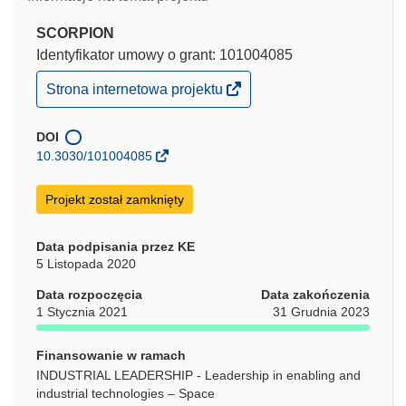
SCORPION
Identyfikator umowy o grant: 101004085
(odnośnik
Strona internetowa projektu
otworzy
się
w
DOI
nowym
10.3030/101004085
oknie)
Projekt został zamknięty
Data podpisania przez KE
5 Listopada 2020
Data rozpoczęcia
Data zakończenia
1 Stycznia 2021
31 Grudnia 2023
Finansowanie w ramach
INDUSTRIAL LEADERSHIP - Leadership in enabling and
industrial technologies – Space