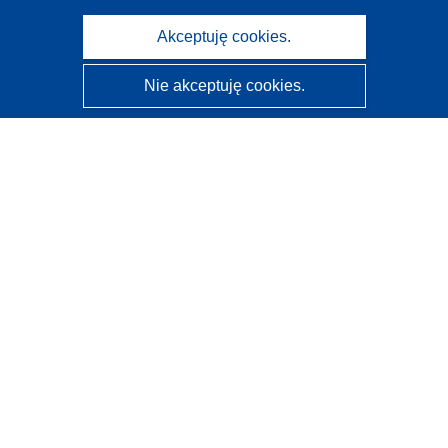
Akceptuję cookies.
Nie akceptuję cookies.
CORDIS - Wyniki badań wspieranych przez UE
Administratorem tej strony internetowej jest
Urząd
Publikacji Unii Europejskiej
Dostępność
Częściowo zautomatyzowana klasyfikacja projektów -
Informacja na temat wyjaśnialności
Kontakt
Skontaktuj się z naszym punktem Help Desk