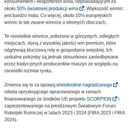
konsumentem i eksporterem wina, odpowiadającym za
(
około
50% światowej produkcji wina
. Większość winnic
o
jest bardzo mała. Co więcej, około 10% europejskich
d
winnic to tak zwane winnice o stromych zboczach.
n
o
Te niewielkie winnice, położone w górzystych, odległych
ś
miejscach, słyną z wysokiej jakości win premium, które
n
odgrywają kluczową rolę w gospodarce wiejskiej. Ich
i
unikalne potrzeby są jednak stosunkowo zaniedbywane
k
przez tradycyjnych producentów maszyn ze względu na
o
niewielki rozmiar rynku.
t
w
(
Zmienia się to za sprawą
wielokrotnie nagradzanego
o
o
robota opryskującego opracowanego w ramach
r
d
(
finansowanego ze środków UE projektu
SCORPION
i
z
n
o
zaprezentowanego na prestiżowym Światowym Forum
y
o
d
Robotyki Rolniczej w latach 2023 i 2024 (FIRA 2023 i FIRA
s
ś
n
2024).
i
n
o