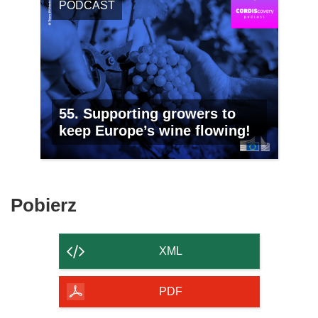
PODCAST
55. Supporting growers to
keep Europe’s wine flowing!
Pobierz
Pobierz
zawartość
strony
XML
PDF