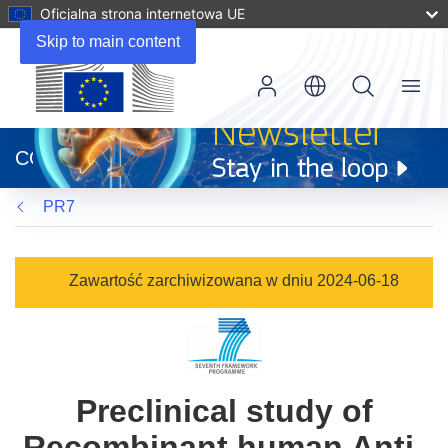
Oficjalna strona internetowa UE
Skip to main content
Menu
(odnośnik
otworzy
CORDIS
się
w
PR7
nowym
oknie)
Zawartość zarchiwizowana w dniu 2024-06-18
Preclinical study of
Recombinant human Anti-