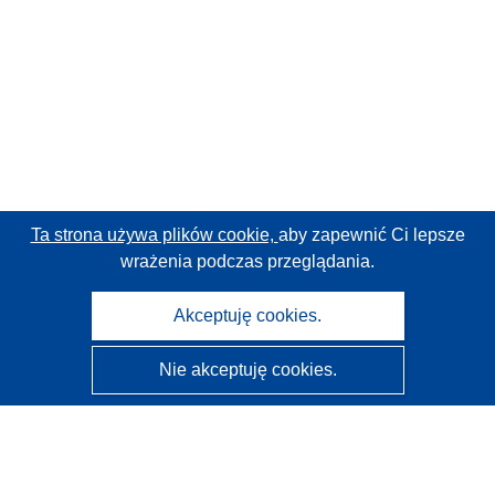
Ta strona używa plików cookie,
aby zapewnić Ci lepsze
wrażenia podczas przeglądania.
Akceptuję cookies.
Nie akceptuję cookies.
CORDIS - Wyniki badań wspieranych przez UE
Administratorem tej strony internetowej jest
Urząd
Publikacji Unii Europejskiej