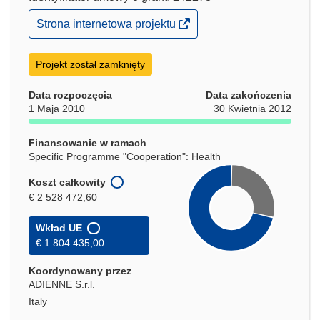
(odnośnik
Strona internetowa projektu
otworzy
się
w
Projekt został zamknięty
nowym
oknie)
Data rozpoczęcia
Data zakończenia
1 Maja 2010
30 Kwietnia 2012
Finansowanie w ramach
Specific Programme "Cooperation": Health
Koszt całkowity
€ 2 528 472,60
Wkład UE
€ 1 804 435,00
Koordynowany przez
ADIENNE S.r.l.
Italy