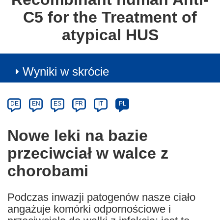
C5 for the Treatment of
atypical HUS
Wyniki w skrócie
Article
Category
Article
DE
EN
ES
FR
IT
PL
available
in
Nowe leki na bazie
the
przeciwciał w walce z
following
languages:
chorobami
Podczas inwazji patogenów nasze ciało
angażuje komórki odpornościowe i