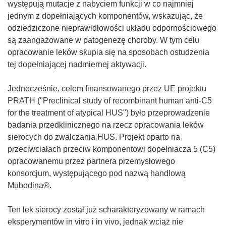
występują mutacje z nabyciem funkcji w co najmniej
jednym z dopełniających komponentów, wskazując, że
odziedziczone nieprawidłowości układu odpornościowego
są zaangażowane w patogenezę choroby. W tym celu
opracowanie leków skupia się na sposobach ostudzenia
tej dopełniającej nadmiernej aktywacji.
Jednocześnie, celem finansowanego przez UE projektu
PRATH ("Preclinical study of recombinant human anti-C5
for the treatment of atypical HUS") było przeprowadzenie
badania przedklinicznego na rzecz opracowania leków
sierocych do zwalczania HUS. Projekt oparto na
przeciwciałach przeciw komponentowi dopełniacza 5 (C5)
opracowanemu przez partnera przemysłowego
konsorcjum, występującego pod nazwą handlową
Mubodina®.
Ten lek sierocy został już scharakteryzowany w ramach
eksperymentów in vitro i in vivo, jednak wciąż nie