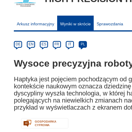
Arkusz informacyjny
Wyniki w skrócie
Sprawozdania
Article
Category
Article
DE
EN
ES
FR
IT
PL
available
in
Wysoce precyzyjna robot
the
following
Haptyka jest pojęciem pochodzącym od g
languages:
kontekście naukowym oznacza dziedzinę 
dyscypliny wyszła technologia, w której 
polegających na niewielkich zmianach naci
przykład w wyświetlaczach z ekranem d
GOSPODARKA
CYFROWA