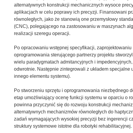
alternatywnych konstrukcji mechanicznych wysoce pre
aplikacjach w celu poprawy ich precyzji. Finansowani 
równoległych, jako że stanowią one przemysłowy stan
(CNC), polegającego na zastosowaniu w maszynach alg
realizacji szeregu operacji.
Po opracowaniu wstępnej specyfikacji, zaprojektowaniu
oprogramowania sterującego partnerzy projektu stworzyl
wielu paradygmatach admitancyjnych i impedencyjnych, z
odwrotnie. Następnie zintegrowali z układem specjalne u
innego elementu systemu).
Po stworzeniu sprzętu i oprogramowania niezbędnego d
etap umożliwiający ocenę funkcji systemu w oparciu o r
powinna przyczynić się do rozwoju konstrukcji mechani
alternatywnych mechanizmów równoległych do haptyczn
zadań wymagających wysokiej precyzji bez ingerencji c
struktury systemowe istotne dla robotyki rehabilitacyjnej.