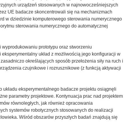
cyzyjnych urządzeń stosowanych w najnowocześniejszych
przez UE badacze skoncentrowali się na mechanizmach
dard w dziedzinie komputerowego sterowania numerycznego
orytmu sterowania numerycznego do automatycznej
 i wyprodukowaniu prototypu oraz stworzeniu
i eksperymentalny układ z możliwością jego konfiguracji w
asadniczo określających sposób przełożenia siły na ruch i
rządzenia czujnikowe i rozrusznikowe (z funkcją aktywacji
o układu eksperymentalnego badacze projektu osiągnęli
ożne parametry projektowe. Kontynuacja prac nad projektem
zmów równoległych, jak również opracowania
ych systemów robotycznych stosowanych do realizacji
złowieka. Wśród obszarów przyszłych badań znajdują się