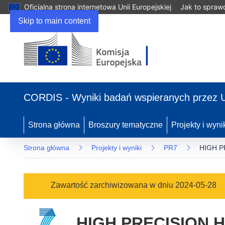
Oficjalna strona internetowa Unii Europejskiej
Jak to spraw
Skip to main content
(odnośnik
otworzy
CORDIS - Wyniki badań wspieranych przez 
się
w
nowym
Strona główna
Broszury tematyczne
Projekty i wyni
oknie)
Strona główna
Projekty i wyniki
PR7
HIGH P
Zawartość zarchiwizowana w dniu 2024-05-28
HIGH PRECISION 