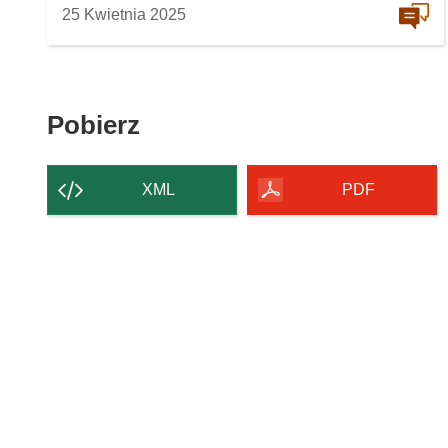
25 Kwietnia 2025
Pobierz
Pobierz
zawartość
strony
XML
PDF