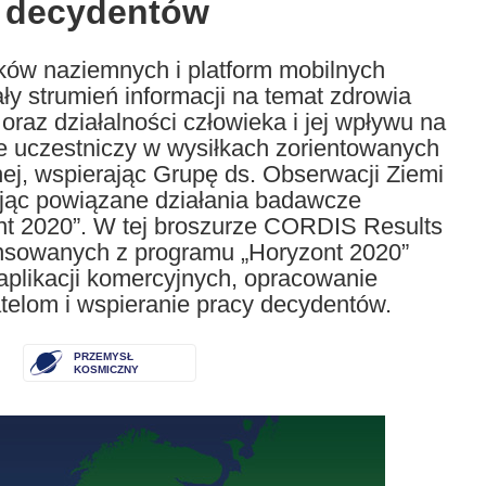
a decydentów
ków naziemnych i platform mobilnych
y strumień informacji na temat zdrowia
 oraz działalności człowieka i jej wpływu na
e uczestniczy w wysiłkach zorientowanych
nej, wspierając Grupę ds. Obserwacji Ziemi
ując powiązane działania badawcze
t 2020”. W tej broszurze CORDIS Results
ansowanych z programu „Horyzont 2020”
 aplikacji komercyjnych, opracowanie
telom i wspieranie pracy decydentów.
PRZEMYSŁ
KOSMICZNY