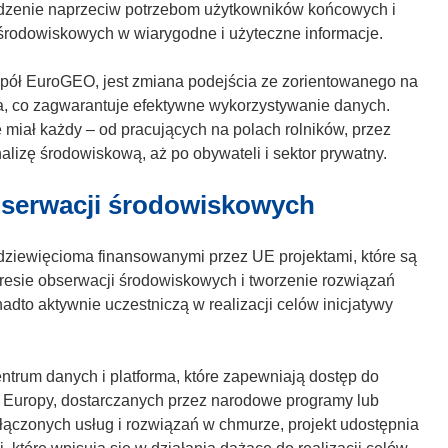
odzenie naprzeciw potrzebom użytkowników końcowych i
y
 środowiskowych w wiarygodne i użyteczne informacje.
s
i
spół EuroGEO, jest zmiana podejścia ze zorientowanego na
ę
a, co zagwarantuje efektywne wykorzystywanie danych.
w
miał każdy – od pracujących na polach rolników, przez
n
izę środowiskową, aż po obywateli i sektor prywatny.
o
w
bserwacji środowiskowych
y
m
dziewięcioma finansowanymi przez UE projektami, które są
o
esie obserwacji środowiskowych i tworzenie rozwiązań
k
dto aktywnie uczestniczą w realizacji celów inicjatywy
n
i
e
ntrum danych i platforma, które zapewniają dostęp do
)
 Europy, dostarczanych przez narodowe programy lub
łączonych usług i rozwiązań w chmurze, projekt udostępnia