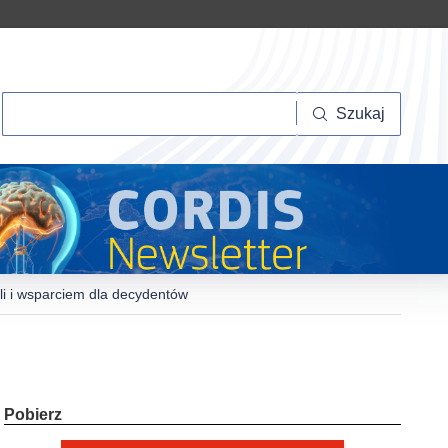
Szukaj
Szukaj
i i wsparciem dla decydentów
Pobierz
Pobierz
wersję