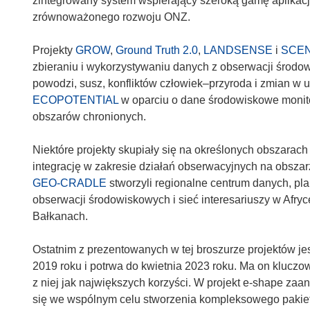
zintegrowany system wspierający szeroką gamę aplikacji,
y
w
w
zrównoważonego rozwoju ONZ.
m
y
n
o
m
o
Projekty
GROW
,
Ground Truth 2.0
,
LANDSENSE
i
SCE
k
o
w
zbieraniu i wykorzystywaniu danych z obserwacji środo
n
k
y
powodzi, susz, konfliktów człowiek–przyroda i zmian w u
i
n
m
ECOPOTENTIAL
w oparciu o dane środowiskowe monito
e
i
o
obszarów chronionych.
)
e
k
)
n
Niektóre projekty skupiały się na określonych obszarach
i
integrację w zakresie działań obserwacyjnych na obszar
e
GEO-CRADLE
stworzyli regionalne centrum danych, pl
)
obserwacji środowiskowych i sieć interesariuszy w Afry
Bałkanach.
Ostatnim z prezentowanych w tej broszurze projektów jest
2019 roku i potrwa do kwietnia 2023 roku. Ma on kluczo
z niej jak największych korzyści. W projekt e-shape zaa
się we wspólnym celu stworzenia kompleksowego pakiet