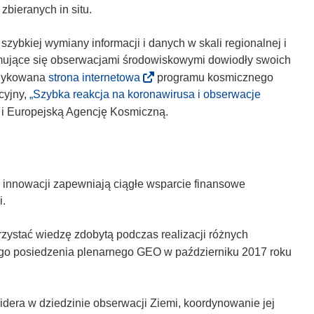
bieranych in situ.
ybkiej wymiany informacji i danych w skali regionalnej i
ajmujące się obserwacjami środowiskowymi dowiodły swoich
(
dedykowana
strona internetowa
programu kosmicznego
o
cyjny,
„Szybka reakcja na koronawirusa i obserwacje
d
 i Europejską Agencję Kosmiczną.
n
o
ś
n
innowacji zapewniają ciągłe wsparcie finansowe
i
i.
k
o
zystać wiedzę zdobytą podczas realizacji różnych
t
go posiedzenia plenarnego GEO w październiku 2017 roku
w
o
r
dera w dziedzinie obserwacji Ziemi, koordynowanie jej
z