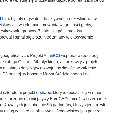
 które wpisują się w działania dążące do realizacji celów
NT
zachęcały obywateli do aktywnego uczestnictwa w
wiskowych w celu monitorowania wilgotności gleby,
żytkowaniu gruntów. Z kolei zespół z projektu
rował i starał się zrozumieć zmiany w ekosystemie
 geograficznych. Projekt
AtlantOS
wspierał współpracę i
ze całego Oceanu Atlantyckiego, a naukowcy z projektu
an działania dotyczący rozwoju możliwości w zakresie
ce Północnej, w basenie Morza Śródziemnego i na
 czteroletni projekt
e-shape
, który rozpoczął się w maju
we znaczenie dla inicjatywy EuroGEO i umożliwi czerpanie
ngażowanych jest obecnie 55 partnerów, którzy zjednoczyli
u usług w zakresie obserwacji środowiskowych poprzez