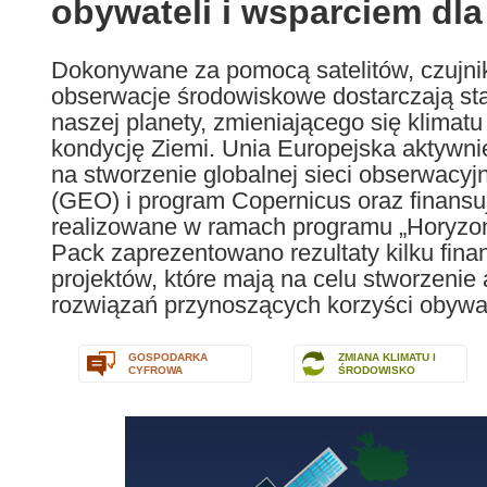
obywateli i wsparciem dl
following
languages:
Dokonywane za pomocą satelitów, czujni
obserwacje środowiskowe dostarczają stał
naszej planety, zmieniającego się klimatu
kondycję Ziemi. Unia Europejska aktywni
na stworzenie globalnej sieci obserwacyj
(GEO) i program Copernicus oraz finans
realizowane w ramach programu „Horyzon
Pack zaprezentowano rezultaty kilku fin
projektów, które mają na celu stworzenie
rozwiązań przynoszących korzyści obywa
GOSPODARKA
ZMIANA KLIMATU I
CYFROWA
ŚRODOWISKO