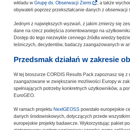
o
n
(
wkładu w
Grupę ds. Obserwacji Ziemi
, a także wych
r
ś
o
o
obywateli poprzez przekształcanie danych z obserwacji
z
n
ś
d
y
i
n
n
Jednym z największych wyzwań, z jakim zmierzy się ze
s
k
i
o
dane na rzecz podejścia zorientowanego na użytkownik
i
o
k
ś
Dostęp do tego niezwykle cennego źródła wiedzy będzie 
ę
t
o
n
leśniczych, decydentów, badaczy zaangażowanych w anal
w
w
t
i
n
o
Przedsmak działań w zakresie o
w
k
o
r
o
o
w
z
r
t
W tej broszurze CORDIS Results Pack zapoznasz się z 
y
y
z
w
zaangażowane w zwiększanie możliwości Europy w zakr
m
s
y
o
spełniających potrzeby konkretnych użytkowników, a pona
o
i
s
r
EuroGEO.
k
ę
i
z
n
w
ę
y
W ramach projektu
NextGEOSS
powstało europejskie ce
i
n
w
s
danych środowiskowych, dotyczących przede wszystkim
e
o
n
i
europejskie projekty badawcze. Wykorzystując pakiet po
)
w
o
ę