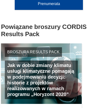
n
n
Prenumerata
o
o
i
t
ś
k
w
n
o
o
i
Powiązane broszury CORDIS
t
r
k
w
Results Pack
z
o
o
y
t
r
s
w
z
i
BROSZURA RESULTS PACK
o
y
ę
r
s
w
z
Jak w dobie zmiany klimatu
i
n
y
usługi klimatyczne pomagają
ę
o
s
w podejmowaniu decyzji:
w
w
i
historie z projektów
n
y
ę
realizowanych w ramach
o
m
w
programu „Horyzont 2020”
w
o
n
y
k
o
m
n