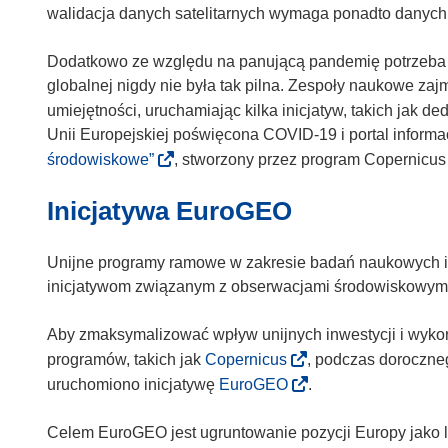
walidacja danych satelitarnych wymaga ponadto danych z
Dodatkowo ze względu na panującą pandemię potrzeba sz
globalnej nigdy nie była tak pilna. Zespoły naukowe z
umiejętności, uruchamiając kilka inicjatyw, takich jak 
Unii Europejskiej poświęcona COVID-19 i portal informa
(
środowiskowe”
, stworzony przez program Copernicus
o
Inicjatywa EuroGEO
d
n
o
Unijne programy ramowe w zakresie badań naukowych i 
ś
inicjatywom związanym z obserwacjami środowiskowym
n
i
Aby zmaksymalizować wpływ unijnych inwestycji i wykor
k
(
programów, takich jak
Copernicus
, podczas doroczne
o
o
(
uruchomiono inicjatywę
EuroGEO
.
t
d
o
w
n
d
Celem EuroGEO jest ugruntowanie pozycji Europy jako li
o