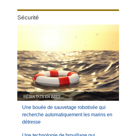
Category:
Sécurité
Sécurité
RÉSULTATS EN BREF
Une bouée de sauvetage robotisée qui
recherche automatiquement les marins en
détresse
Une technologie de brouillage qui