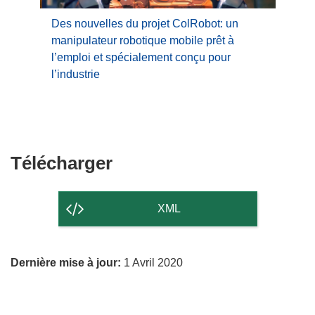
Des nouvelles du projet ColRobot: un
manipulateur robotique mobile prêt à
l’emploi et spécialement conçu pour
l’industrie
Télécharger
Télécharger
le
contenu
XML
de
la
Dernière mise à jour:
1 Avril 2020
page