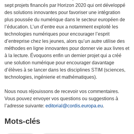
s
sept projets financés par Horizon 2020 qui ont développé
u
des solutions innovantes pour favoriser une intégration
n
plus poussée du numérique dans le secteur européen de
e
l’éducation. L’un d’entre eux a notamment exploité les
n
technologies numériques pour encourager l’esprit
o
d’entreprise chez les jeunes, alors qu’un autre utilise des
u
méthodes en ligne innovantes pour donner vie aux livres et
v
à la lecture. Évoquons enfin un dernier projet qui a créé
e
une solution numérique pour encourager davantage
l
d’élèves à se lancer dans les disciplines STIM (sciences,
l
technologies, ingénierie et mathématiques).
e
f
Nous nous réjouissons de recevoir vos commentaires.
e
Vous pouvez envoyer vos questions ou suggestions à
n
l’adresse suivante:
editorial@cordis.europa.eu
.
ê
Mots‑clés
t
r
e