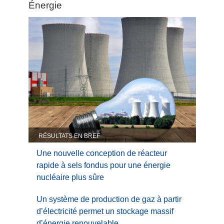
Category:
Énergie
Énergie
RÉSULTATS EN BREF
Une nouvelle conception de réacteur
rapide à sels fondus pour une énergie
nucléaire plus sûre
Un système de production de gaz à partir
d’électricité permet un stockage massif
d’énergie renouvelable