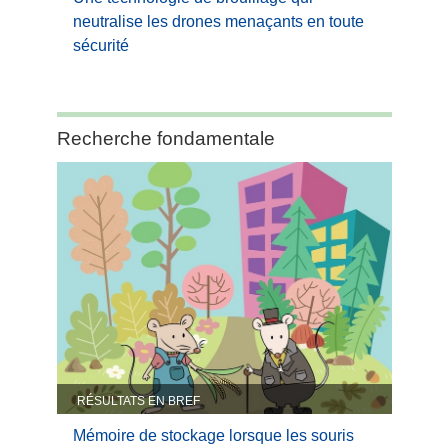
neutralise les drones menaçants en toute
sécurité
Category:
Recherche fondamentale
Recherche
fondamentale
RÉSULTATS EN BREF
Mémoire de stockage lorsque les souris