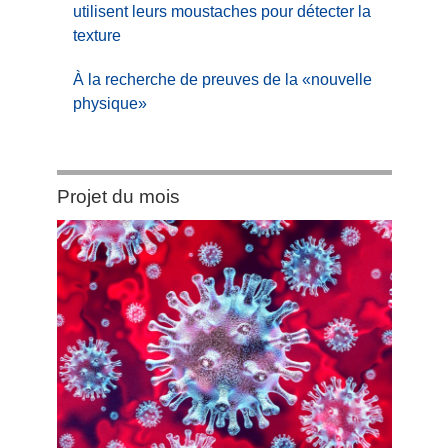
utilisent leurs moustaches pour détecter la
texture
À la recherche de preuves de la «nouvelle
physique»
Category:
Projet du mois
Projet
du
mois