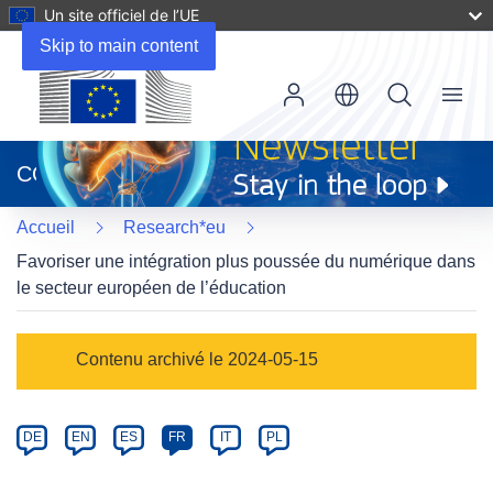
Un site officiel de l’UE
Skip to main content
Menu
(s’ouvre
dans
CORDIS
une
nouvelle
Accueil
Research*eu
fenêtre)
Favoriser une intégration plus poussée du numérique dans
le secteur européen de l’éducation
Article
Contenu archivé le 2024-05-15
Category
Article
DE
EN
ES
FR
IT
PL
available
in