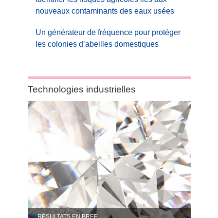
nouveaux contaminants des eaux usées
Un générateur de fréquence pour protéger
les colonies d’abeilles domestiques
Category:
Technologies industrielles
Technologies
industrielles
RÉSULTATS EN BREF