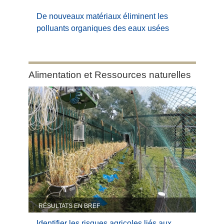
De nouveaux matériaux éliminent les
polluants organiques des eaux usées
Category:
Alimentation et Ressources naturelles
Alimentation
et
Ressources
naturelles
RÉSULTATS EN BREF
Identifier les risques agricoles liés aux