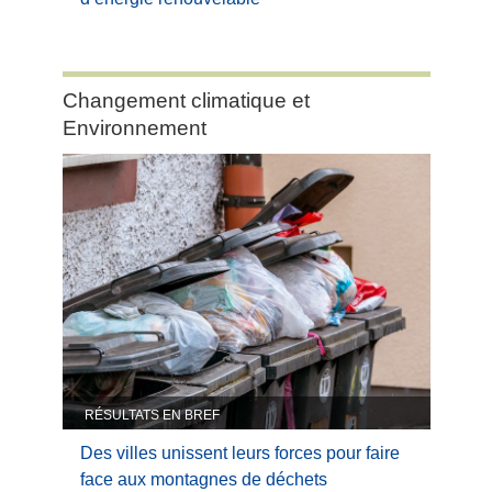
Category:
Changement climatique et
Changement
Environnement
climatique
et
Environnement
RÉSULTATS EN BREF
Des villes unissent leurs forces pour faire
face aux montagnes de déchets