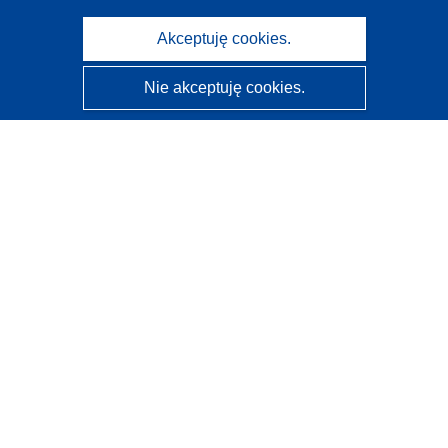
Akceptuję cookies.
Nie akceptuję cookies.
CORDIS - Wyniki badań wspieranych przez UE
Administratorem tej strony internetowej jest
Urząd
Publikacji Unii Europejskiej
Dostępność
Częściowo zautomatyzowana klasyfikacja projektów -
Informacja na temat wyjaśnialności
Kontakt
Skontaktuj się z naszym punktem Help Desk