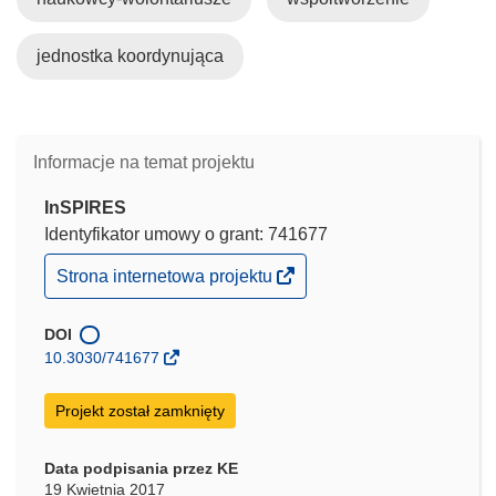
jednostka koordynująca
Informacje na temat projektu
InSPIRES
Identyfikator umowy o grant: 741677
(odnośnik
Strona internetowa projektu
otworzy
się
w
DOI
nowym
10.3030/741677
oknie)
Projekt został zamknięty
Data podpisania przez KE
19 Kwietnia 2017