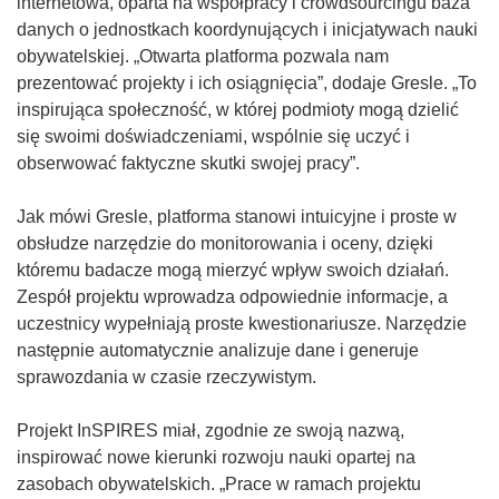
o
internetowa, oparta na współpracy i crowdsourcingu baza
o
o
w
d
danych o jednostkach koordynujących i inicjatywach nauki
k
w
n
n
obywatelskiej. „Otwarta platforma pozwala nam
n
y
o
o
prezentować projekty i ich osiągnięcia”, dodaje Gresle. „To
i
m
w
ś
inspirująca społeczność, w której podmioty mogą dzielić
e
o
y
n
się swoimi doświadczeniami, wspólnie się uczyć i
)
k
m
i
obserwować faktyczne skutki swojej pracy”.
n
o
k
i
k
o
Jak mówi Gresle, platforma stanowi intuicyjne i proste w
e
n
t
obsłudze narzędzie do monitorowania i oceny, dzięki
)
i
w
któremu badacze mogą mierzyć wpływ swoich działań.
e
o
Zespół projektu wprowadza odpowiednie informacje, a
)
r
uczestnicy wypełniają proste kwestionariusze. Narzędzie
z
następnie automatycznie analizuje dane i generuje
y
sprawozdania w czasie rzeczywistym.
s
i
Projekt InSPIRES miał, zgodnie ze swoją nazwą,
ę
inspirować nowe kierunki rozwoju nauki opartej na
w
zasobach obywatelskich. „Prace w ramach projektu