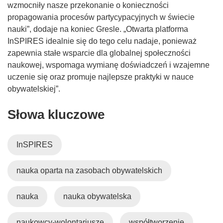
n
wzmocniły nasze przekonanie o konieczności
o
propagowania procesów partycypacyjnych w świecie
w
nauki”, dodaje na koniec Gresle. „Otwarta platforma
y
InSPIRES idealnie się do tego celu nadaje, ponieważ
m
zapewnia stałe wsparcie dla globalnej społeczności
o
naukowej, wspomaga wymianę doświadczeń i wzajemne
k
uczenie się oraz promuje najlepsze praktyki w nauce
n
obywatelskiej”.
i
Słowa kluczowe
e
)
InSPIRES
nauka oparta na zasobach obywatelskich
nauka
nauka obywatelska
naukowcy-wolontariusze
współtworzenie