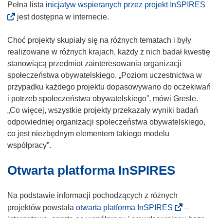
n
d
(
Pełna lista
inicjatyw wspieranych przez projekt InSPIRES
i
n
o
jest dostępna w internecie.
k
o
d
o
ś
n
Choć projekty skupiały się na różnych tematach i były
t
n
o
realizowane w różnych krajach, każdy z nich badał kwestię
w
i
ś
stanowiącą przedmiot zainteresowania organizacji
o
k
n
społeczeństwa obywatelskiego. „Poziom uczestnictwa w
r
o
i
przypadku każdego projektu dopasowywano do oczekiwań
z
t
k
i potrzeb społeczeństwa obywatelskiego”, mówi Gresle.
y
w
o
„Co więcej, wszystkie projekty przekazały wyniki badań
s
o
t
odpowiedniej organizacji społeczeństwa obywatelskiego,
i
r
w
co jest niezbędnym elementem takiego modelu
ę
z
o
współpracy”.
w
y
r
n
Otwarta platforma InSPIRES
s
z
o
i
y
w
ę
s
Na podstawie informacji pochodzących z różnych
y
w
i
(
projektów powstała
otwarta platforma InSPIRES
–
m
n
ę