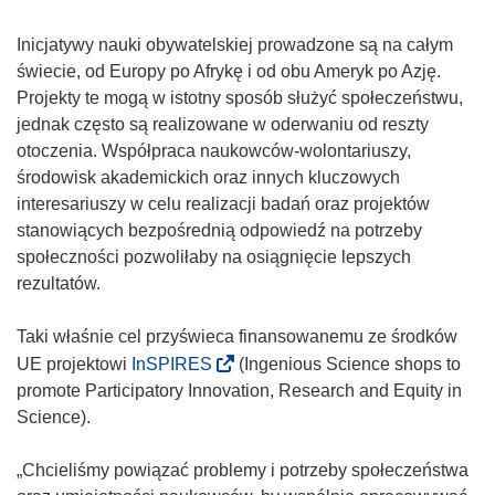
Inicjatywy nauki obywatelskiej prowadzone są na całym
świecie, od Europy po Afrykę i od obu Ameryk po Azję.
Projekty te mogą w istotny sposób służyć społeczeństwu,
jednak często są realizowane w oderwaniu od reszty
otoczenia. Współpraca naukowców-wolontariuszy,
środowisk akademickich oraz innych kluczowych
interesariuszy w celu realizacji badań oraz projektów
stanowiących bezpośrednią odpowiedź na potrzeby
społeczności pozwoliłaby na osiągnięcie lepszych
rezultatów.
Taki właśnie cel przyświeca finansowanemu ze środków
(
UE projektowi
InSPIRES
(Ingenious Science shops to
o
promote Participatory Innovation, Research and Equity in
d
Science).
n
o
„Chcieliśmy powiązać problemy i potrzeby społeczeństwa
ś