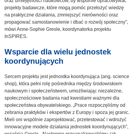
oraz umiejętności naukowców, by wspólnie opracowywać
n
projekty badawcze, które mogą pomóc przełożyć wiedzę
i
na praktyczne działania, zmniejszyć nierówności oraz
k
propagować samostanowienie i dbać o rozwój społeczny”,
o
mówi Anne-Sophie Gresle, koordynatorka projektu
t
InSPIRES.
w
Wsparcie dla wielu jednostek
o
r
koordynujących
z
y
Sercem projektu jest jednostka koordynująca (ang. science
s
shop), która pełni rolę pośrednika między środowiskiem
i
naukowym i społeczeństwem, umożliwiając niezależne,
ę
społecznościowe badania nad kwestiami ważnymi dla
w
społeczeństwa obywatelskiego. „Prace rozpoczęliśmy od
n
zebrania praktyków i ekspertów z Europy i spoza jej granic.
o
Mieli oni wspólnie zaprojektować, przetestować i wdrożyć
w
innowacyjne modele działania jednostek koordynujących”,
y
wyjaśnia Gresle. „Następnie przeanalizowaliśmy, jak