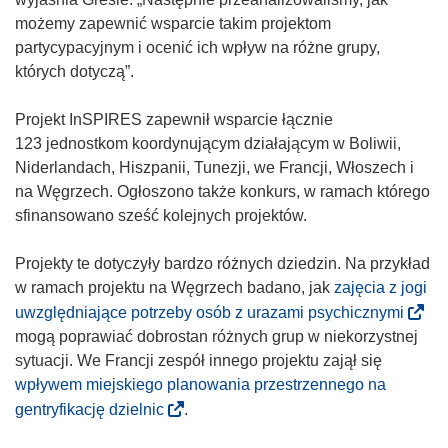
m
możemy zapewnić wsparcie takim projektom
o
partycypacyjnym i ocenić ich wpływ na różne grupy,
k
których dotyczą”.
n
i
Projekt InSPIRES zapewnił wsparcie łącznie
e
123 jednostkom koordynującym działającym w Boliwii,
)
Niderlandach, Hiszpanii, Tunezji, we Francji, Włoszech i
na Węgrzech. Ogłoszono także konkurs, w ramach którego
sfinansowano sześć kolejnych projektów.
Projekty te dotyczyły bardzo różnych dziedzin. Na przykład
w ramach projektu na Węgrzech badano, jak
zajęcia z jogi
(
uwzględniające potrzeby osób z urazami psychicznymi
o
mogą poprawiać dobrostan różnych grup w niekorzystnej
d
sytuacji. We Francji zespół innego projektu zajął się
n
wpływem miejskiego planowania przestrzennego na
o
(
gentryfikację dzielnic
.
ś
o