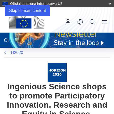
Oficjalna strona internetowa UE
Skip to main content
Menu
(odnośnik
otworzy
CORDIS
się
w
H2020
nowym
oknie)
Ingenious Science shops
to promote Participatory
Innovation, Research and